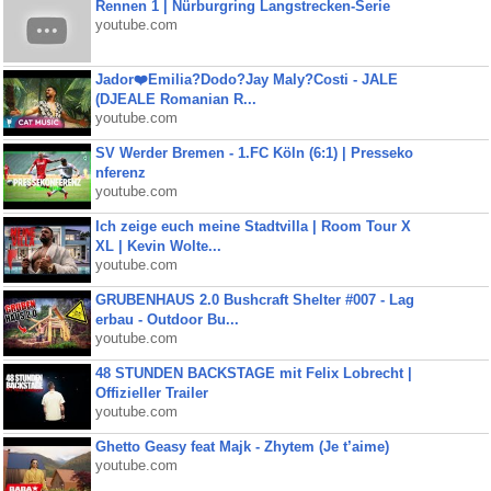
Rennen 1 | Nürburgring Langstrecken-Serie
youtube.com
Jador❤️Emilia?Dodo?Jay Maly?Costi - JALE
(DJEALE Romanian R...
youtube.com
SV Werder Bremen - 1.FC Köln (6:1) | Presseko
nferenz
youtube.com
Ich zeige euch meine Stadtvilla | Room Tour X
XL | Kevin Wolte...
youtube.com
GRUBENHAUS 2.0 Bushcraft Shelter #007 - Lag
erbau - Outdoor Bu...
youtube.com
48 STUNDEN BACKSTAGE mit Felix Lobrecht |
Offizieller Trailer
youtube.com
Ghetto Geasy feat Majk - Zhytem (Je t’aime)
youtube.com