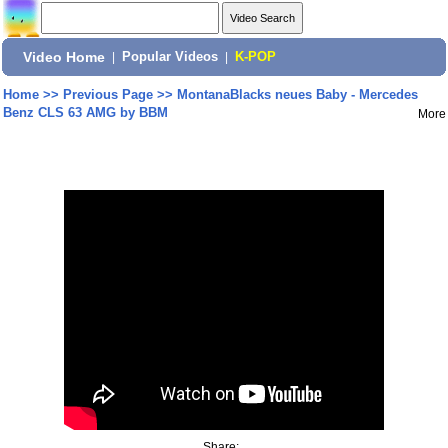
Video Home
|
Popular Videos
|
K-POP
Home
>>
Previous Page
>>
MontanaBlacks neues Baby - Mercedes
Benz CLS 63 AMG by BBM
More
Share: