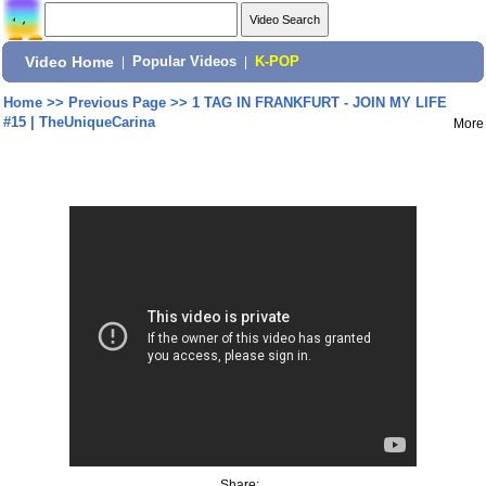
Video Home
|
Popular Videos
|
K-POP
Home
>>
Previous Page
>>
1 TAG IN FRANKFURT - JOIN MY LIFE
#15 | TheUniqueCarina
More
Share: