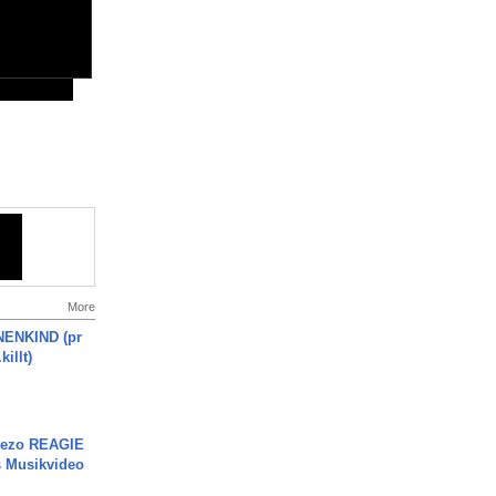
More
ENKIND (pr
killt)
Rezo REAGIE
s Musikvideo