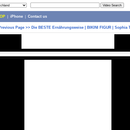
POP
|
iPhone
|
Contact us
Previous Page
>>
Die BESTE Ernährungsweise | BIKINI FIGUR | Sophia T