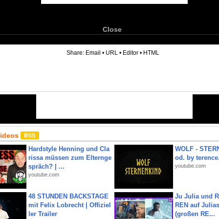
Close
6
Share:
Email
•
URL
•
Editor
•
HTML
Videos
Hardstyle Henning und Cla
WOLF - STERN
rissa müssen zum Elternge
od. by terence.
spräch? | ...
youtube.com
youtube.com
48 STUNDEN BACKSTAGE
Ju Julia und 
mit Felix Lobrecht | Offiziel
REN auf Julia
ler Trailer
(großen RE...