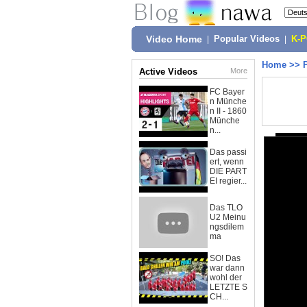
Video Home
|
Popular Videos
|
K-
Home
>>
Active Videos
More
FC Bayer
n Münche
n II - 1860
Münche
n...
Das passi
ert, wenn
DIE PART
EI regier...
Das TLO
U2 Meinu
ngsdilem
ma
SO! Das
war dann
wohl der
LETZTE S
CH...