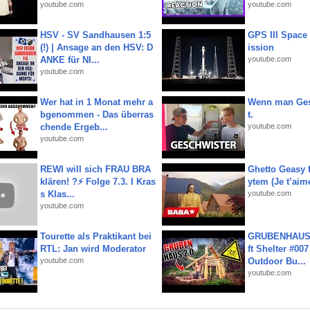
youtube.com
youtube.com
HSV - SV Sandhausen 1:5
GPS III Space
(!) | Ansage an den HSV: D
ission
ANKE für NI...
youtube.com
youtube.com
Wer hat in 1 Monat mehr a
Wenn man Ges
bgenommen - Das überras
t.
chende Ergeb...
youtube.com
youtube.com
REWI will sich FRAU BRA
Ghetto Geasy f
klären! ?⚡️ Folge 7.3. I Kras
ytem (Je t’aim
s Klas...
youtube.com
youtube.com
Tourette als Praktikant bei
GRUBENHAUS 
RTL: Jan wird Moderator
ft Shelter #007
youtube.com
Outdoor Bu...
youtube.com