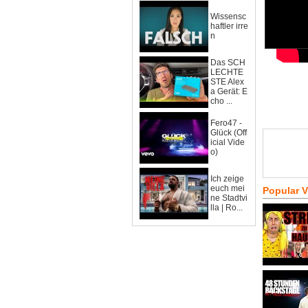
Wissensc
haftler irre
n
Das SCH
LECHTE
STE Alex
a Gerät: E
cho ...
Fero47 -
Glück (Off
icial Vide
o)
Ich zeige
euch mei
Popular 
ne Stadtvi
lla | Ro...