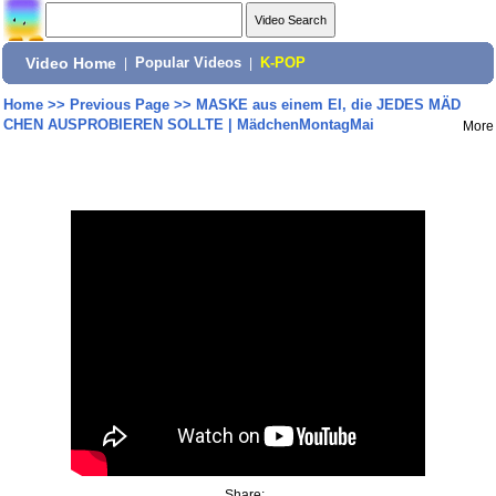
Video Home
|
Popular Videos
|
K-POP
Home
>>
Previous Page
>>
MASKE aus einem EI, die JEDES MÄD
CHEN AUSPROBIEREN SOLLTE | MädchenMontagMai
More
Share: