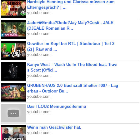
Hardstyle Henning und Clarissa müssen zum
Elterngespräch? | ...
youtube.com
Jador❤️Emilia?Dodo?Jay Maly?Costi - JALE
(DJEALE Romanian R...
youtube.com
Gewitter im Kopf bei RTL | Studiotour | Teil 2
(2) | Raw and ...
youtube.com
Kanye West – Wash Us In The Blood feat. Travi
s Scott (Offici...
youtube.com
GRUBENHAUS 2.0 Bushcraft Shelter #007 - Lag
erbau - Outdoor Bu...
youtube.com
Das TLOU2 Meinungsdilemma
youtube.com
Wenn man Geschwister hat.
youtube.com