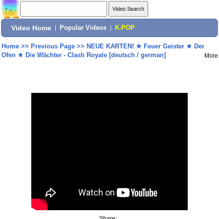
Video Home
|
Popular Videos
|
K-POP
Home
>>
Previous Page
>>
NEUE KARTEN! ★ Feuer Geister ★ Der
Ofen ★ Die Wächter - Clash Royale [deutsch / german]
More
Share: