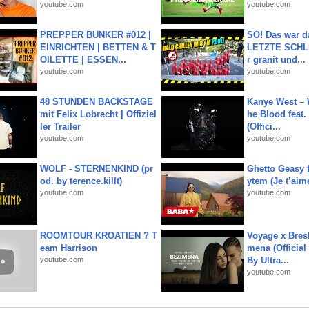
youtube.com
youtube.com
PREPPER BUNKER #012 |
SO! Das war d
EINRICHTEN | BETTEN & T
LETZTE SCHLI
OILETTE | ESSEN...
r granit und...
youtube.com
youtube.com
48 STUNDEN BACKSTAGE
Kanye West – 
mit Felix Lobrecht | Offiziel
he Blood feat.
ler Trailer
(Offici...
youtube.com
youtube.com
WOLF - STERNENKIND (pr
Ghetto Geasy f
od. by terence.killt)
ytem (Je t’aim
youtube.com
youtube.com
ROOMTOUR KROATIEN ? T
Voyage x Bresk
eam Harrison
mena (Official
youtube.com
By Ultra...
youtube.com