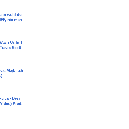
ann wohl der
FF, nie meh
Wash Us In T
 Travis Scott
eat Majk - Zh
e)
vica - Bezi
 Video) Prod.