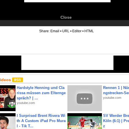
Close
6
Share:
Email
•
URL
•
Editor
•
HTML
Videos
Hardstyle Henning und Cla
Rennen 1 | Nü
rissa müssen zum Elternge
ngstrecken-Se
spräch? | ...
youtube.com
youtube.com
I Surprised Brent Rivera Wi
SV Werder Bre
th A Custom iPad Pro Mura
Köln (6:1) | P
l - Tik T...
z