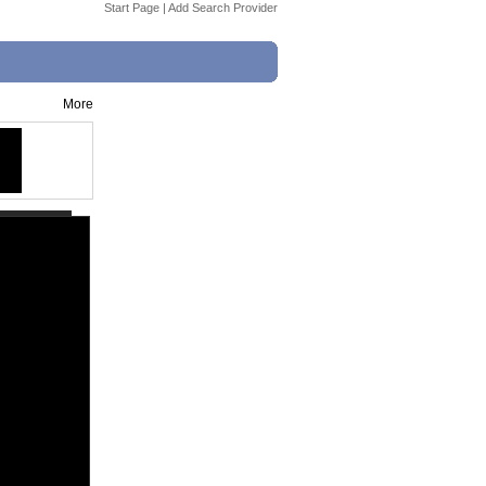
Start Page
|
Add Search Provider
More