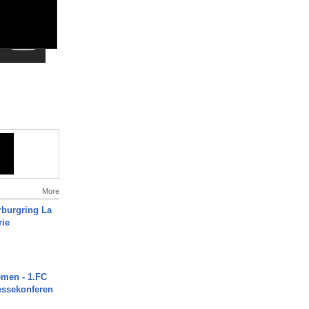
More
rburgring La
rie
men - 1.FC
ressekonferen