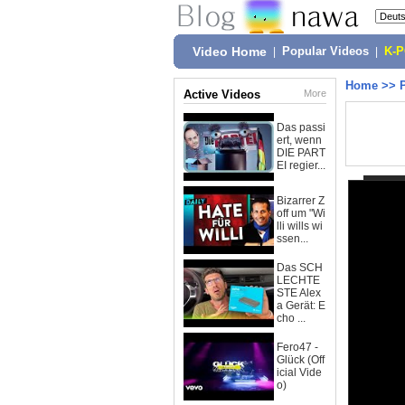
Video Home
|
Popular Videos
|
K-
Home
>>
Active Videos
More
Das passi
ert, wenn
DIE PART
EI regier...
Bizarrer Z
off um "Wi
lli wills wi
ssen...
Das SCH
LECHTE
STE Alex
a Gerät: E
cho ...
Fero47 -
Glück (Off
icial Vide
o)