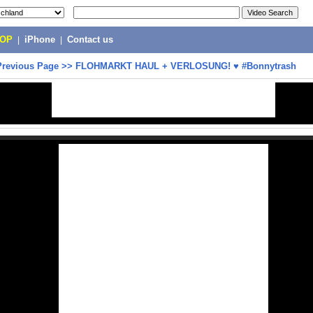
POP
|
iPhone
|
Contact us
Previous Page
>>
FLOHMARKT HAUL + VERLOSUNG! ♥ #Bonnytrash