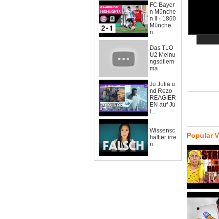
FC Bayer
n Münche
n II - 1860
Münche
n...
Das TLO
U2 Meinu
ngsdilem
ma
Ju Julia u
nd Rezo
REAGIER
EN auf Ju
l...
Wissensc
Popular 
haftler irre
n