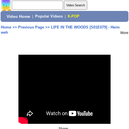
Video Home
|
Popular Videos
|
K-POP
Home
>>
Previous Page
>>
LIFE IN THE WOODS [S01E079] - Heim
weh
More
Share: