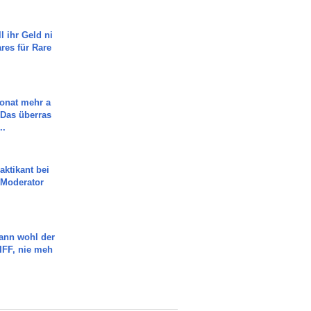
l ihr Geld ni
ares für Rare
Monat mehr a
Das überras
..
aktikant bei
 Moderator
ann wohl der
FF, nie meh