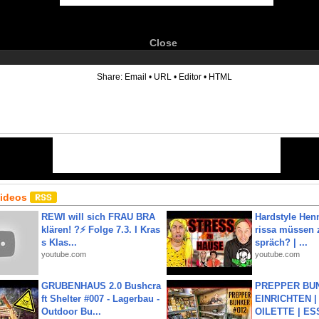
Close
6
Share:
Email
•
URL
•
Editor
•
HTML
Videos
REWI will sich FRAU BRA
Hardstyle Hen
klären! ?⚡️ Folge 7.3. I Kras
rissa müssen 
s Klas...
spräch? | ...
youtube.com
youtube.com
GRUBENHAUS 2.0 Bushcra
PREPPER BUN
ft Shelter #007 - Lagerbau -
EINRICHTEN |
Outdoor Bu...
OILETTE | ES