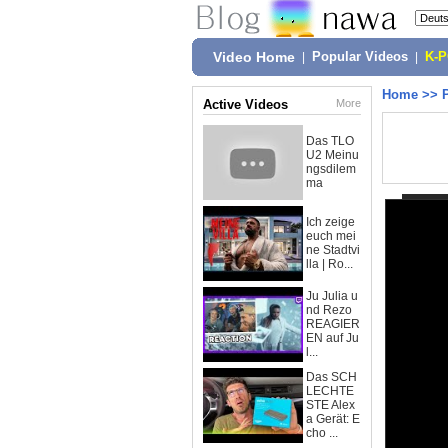
Video Home
|
Popular Videos
|
K-
Home
>>
Active Videos
More
Das TLO
U2 Meinu
ngsdilem
ma
Ich zeige
euch mei
ne Stadtvi
lla | Ro...
Ju Julia u
nd Rezo
REAGIER
EN auf Ju
l...
Das SCH
LECHTE
STE Alex
a Gerät: E
cho ...