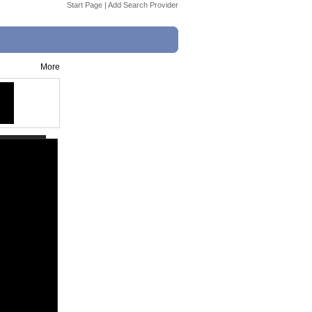
Start Page
|
Add Search Provider
More