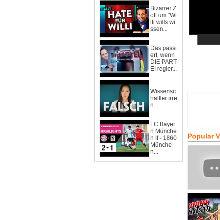
Bizarrer Z
off um "Wi
lli wills wi
ssen...
Das passi
ert, wenn
DIE PART
EI regier...
Wissensc
haftler irre
n
FC Bayer
n Münche
Popular 
n II - 1860
Münche
n...