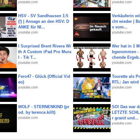
youtube.com
youtube.com
HSV - SV Sandhausen 1:5
Verkäuferin wil
(!) | Ansage an den HSV: D
cht wieder | B
ANKE für NI...
s vom...
youtube.com
youtube.com
I Surprised Brent Rivera Wi
Wer hat in 1 
th A Custom iPad Pro Mura
bgenommen - 
l - Tik T...
chende Ergeb.
youtube.com
youtube.com
Fero47 - Glück (Official Vid
Tourette als Pr
eo)
RTL: Jan wird
youtube.com
youtube.com
WOLF - STERNENKIND (pr
SO! Das war d
od. by terence.killt)
LETZTE SCHLI
youtube.com
r granit und...
youtube.com