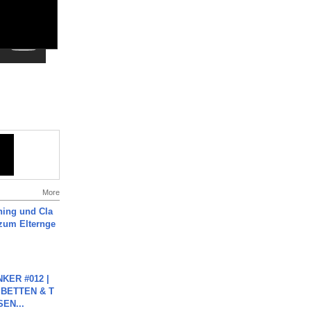
More
ning und Cla
zum Elternge
KER #012 |
 BETTEN & T
SEN...