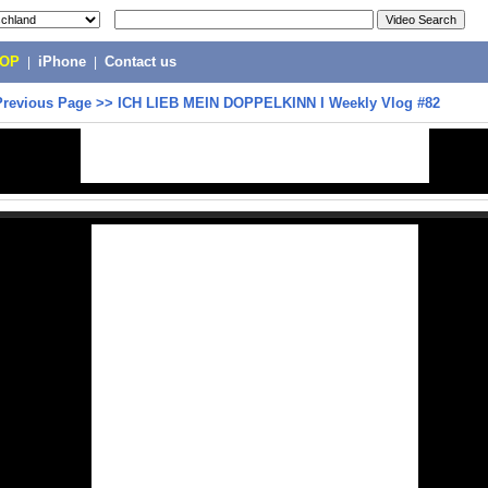
POP
|
iPhone
|
Contact us
Previous Page
>>
ICH LIEB MEIN DOPPELKINN I Weekly Vlog #82