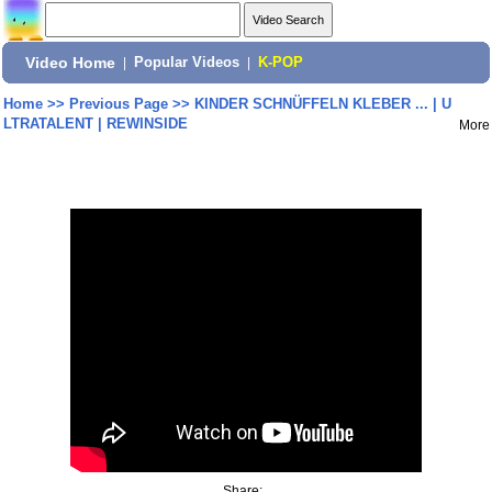
Video Home
|
Popular Videos
|
K-POP
Home
>>
Previous Page
>>
KINDER SCHNÜFFELN KLEBER ... | U
LTRATALENT | REWINSIDE
More
Share: