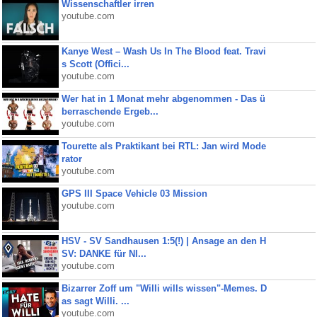
Wissenschaftler irren
youtube.com
Kanye West – Wash Us In The Blood feat. Travi
s Scott (Offici...
youtube.com
Wer hat in 1 Monat mehr abgenommen - Das ü
berraschende Ergeb...
youtube.com
Tourette als Praktikant bei RTL: Jan wird Mode
rator
youtube.com
GPS III Space Vehicle 03 Mission
youtube.com
HSV - SV Sandhausen 1:5(!) | Ansage an den H
SV: DANKE für NI...
youtube.com
Bizarrer Zoff um "Willi wills wissen"-Memes. D
as sagt Willi. ...
youtube.com