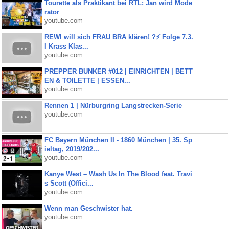
Tourette als Praktikant bei RTL: Jan wird Mode
rator
youtube.com
REWI will sich FRAU BRA klären! ?⚡️ Folge 7.3.
I Krass Klas...
youtube.com
PREPPER BUNKER #012 | EINRICHTEN | BETT
EN & TOILETTE | ESSEN...
youtube.com
Rennen 1 | Nürburgring Langstrecken-Serie
youtube.com
FC Bayern München II - 1860 München | 35. Sp
ieltag, 2019/202...
youtube.com
Kanye West – Wash Us In The Blood feat. Travi
s Scott (Offici...
youtube.com
Wenn man Geschwister hat.
youtube.com