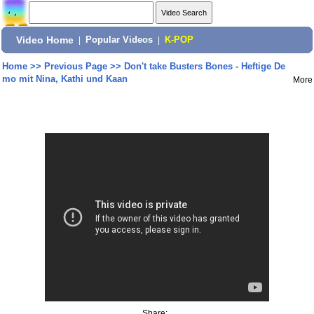
Video Home
|
Popular Videos
|
K-POP
Home
>>
Previous Page
>>
Don't take Busters Bones - Heftige De
mo mit Nina, Kathi und Kaan
More
Share: