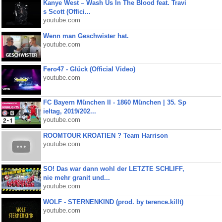
Kanye West – Wash Us In The Blood feat. Travi
s Scott (Offici...
youtube.com
Wenn man Geschwister hat.
youtube.com
Fero47 - Glück (Official Video)
youtube.com
FC Bayern München II - 1860 München | 35. Sp
ieltag, 2019/202...
youtube.com
ROOMTOUR KROATIEN ? Team Harrison
youtube.com
SO! Das war dann wohl der LETZTE SCHLIFF,
nie mehr granit und...
youtube.com
WOLF - STERNENKIND (prod. by terence.killt)
youtube.com