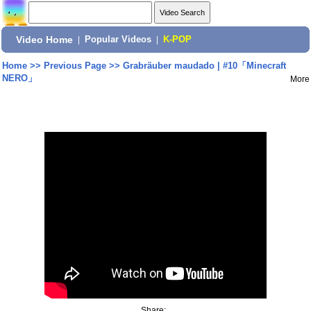
Video Home
|
Popular Videos
|
K-POP
Home
>>
Previous Page
>>
Grabräuber maudado | #10「Minecraft
NERO」
More
Share: