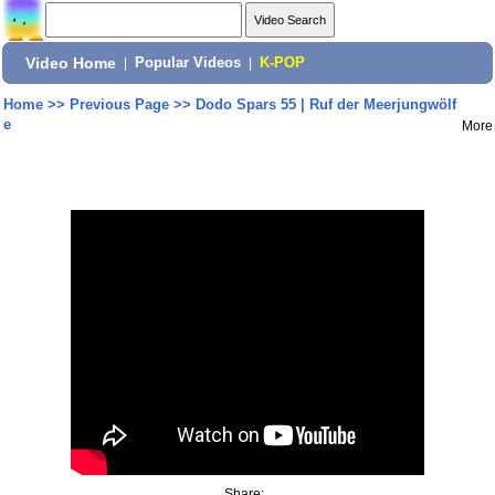
Video Home
|
Popular Videos
|
K-POP
Home
>>
Previous Page
>>
Dodo Spars 55 | Ruf der Meerjungwölf
e
More
Share: