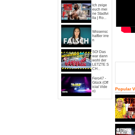
Ich zeige
euch mei
ne Stadtvi
lla | Ro...
Wissensc
haftler irre
n
SO! Das
war dann
wohl der
LETZTE S
CH...
Fero47 -
Glück (Off
icial Vide
Popular 
o)