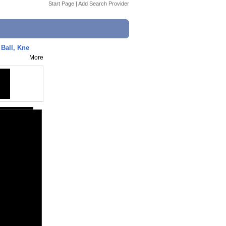
Start Page
|
Add Search Provider
 Ball, Kne
More