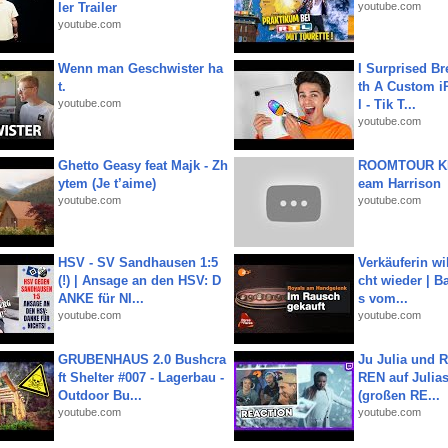
ler Trailer
youtube.com
youtube.com
Wenn man Geschwister ha
I Surprised Br
t.
th A Custom i
youtube.com
l - Tik T...
youtube.com
Ghetto Geasy feat Majk - Zh
ROOMTOUR KR
ytem (Je t’aime)
eam Harrison
youtube.com
youtube.com
HSV - SV Sandhausen 1:5
Verkäuferin wil
(!) | Ansage an den HSV: D
cht wieder | B
ANKE für NI...
s vom...
youtube.com
youtube.com
GRUBENHAUS 2.0 Bushcra
Ju Julia und 
ft Shelter #007 - Lagerbau -
REN auf Julia
Outdoor Bu...
(großen RE...
youtube.com
youtube.com