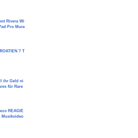
ent Rivera Wi
Pad Pro Mura
OATIEN ? T
l ihr Geld ni
ares für Rare
Rezo REAGIE
s Musikvideo