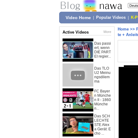
Video Home
|
Popular Videos
|
K-
Home
>>
Active Videos
More
te + Anlei
Das passi
ert, wenn
DIE PART
EI regier...
Das TLO
U2 Meinu
ngsdilem
ma
FC Bayer
n Münche
n II - 1860
Münche
n...
Das SCH
LECHTE
STE Alex
a Gerät: E
cho ...