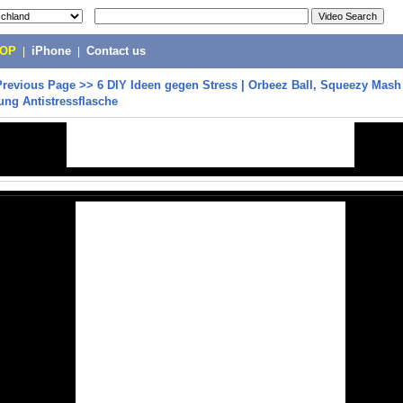
POP
|
iPhone
|
Contact us
Previous Page
>>
6 DIY Ideen gegen Stress | Orbeez Ball, Squeezy Mash
tung Antistressflasche