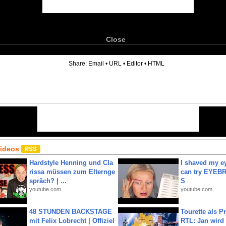
Close
6
Share:
Email
•
URL
•
Editor
•
HTML
Videos
Hardstyle Henning und Cla
I shaved my e
rissa müssen zum Elternge
can try EYE
spräch? | ...
S
youtube.com
youtube.com
48 STUNDEN BACKSTAGE
Tourette als Pr
mit Felix Lobrecht | Offiziel
RTL: Jan wird