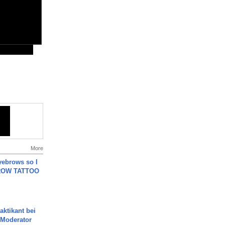
More
yebrows so I
BROW TATTOO
aktikant bei
 Moderator