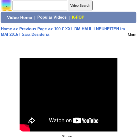
Video Home
|
Popular Videos
|
K-POP
Home
>>
Previous Page
>>
100 € XXL DM HAUL l NEUHEITEN im
MAI 2016 l Sara Desideria
More
Share: