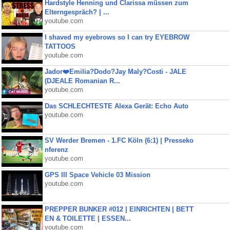
Hardstyle Henning und Clarissa müssen zum
Elterngespräch? | ...
youtube.com
I shaved my eyebrows so I can try EYEBROW
TATTOOS
youtube.com
Jador❤️Emilia?Dodo?Jay Maly?Costi - JALE
(DJEALE Romanian R...
youtube.com
Das SCHLECHTESTE Alexa Gerät: Echo Auto
youtube.com
SV Werder Bremen - 1.FC Köln (6:1) | Presseko
nferenz
youtube.com
GPS III Space Vehicle 03 Mission
youtube.com
PREPPER BUNKER #012 | EINRICHTEN | BETT
EN & TOILETTE | ESSEN...
youtube.com