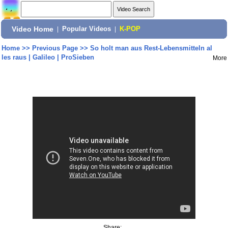
Video Home
|
Popular Videos
|
K-POP
Home
>>
Previous Page
>>
So holt man aus Rest-Lebensmitteln al
les raus | Galileo | ProSieben
More
Share: