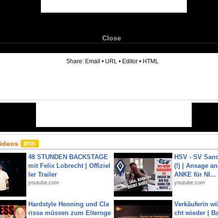
Close
6
Share:
Email
•
URL
•
Editor
•
HTML
Videos
48 STUNDEN BACKSTAGE
HSV - SV San
mit Felix Lobrecht | Offiziel
(!) | Ansage a
ler Trailer
ANKE für NI...
youtube.com
youtube.com
Hardstyle Henning und Cla
Verkäuferin wil
rissa müssen zum Elternge
cht wieder | B