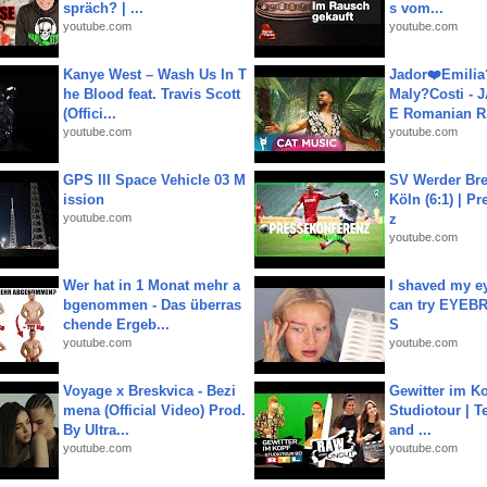
spräch? | ...
s vom...
youtube.com
youtube.com
Kanye West – Wash Us In T
Jador❤️Emili
he Blood feat. Travis Scott
Maly?Costi - 
(Offici...
E Romanian R.
youtube.com
youtube.com
GPS III Space Vehicle 03 M
SV Werder Bre
ission
Köln (6:1) | P
youtube.com
z
youtube.com
Wer hat in 1 Monat mehr a
I shaved my e
bgenommen - Das überras
can try EYE
chende Ergeb...
S
youtube.com
youtube.com
Voyage x Breskvica - Bezi
Gewitter im Ko
mena (Official Video) Prod.
Studiotour | Te
By Ultra...
and ...
youtube.com
youtube.com