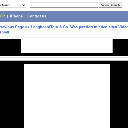
POP
|
iPhone
|
Contact us
Previous Page
>>
LongboardTour & Co. Was passiert mit den alten Video
spielt