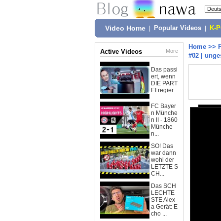
Video Home
|
Popular Videos
|
K-
Home
>>
Active Videos
More
#02 | unge
Das passi
ert, wenn
DIE PART
EI regier...
FC Bayer
n Münche
n II - 1860
Münche
n...
SO! Das
war dann
wohl der
LETZTE S
CH...
Das SCH
LECHTE
STE Alex
a Gerät: E
cho ...