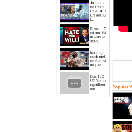
Ju Julia u
nd Rezo
REAGIER
EN auf Ju
l...
Bizarrer Z
off um "Wi
lli wills wi
ssen...
Ich zeige
euch mei
ne Stadtvi
lla | Ro...
Das TLO
U2 Meinu
ngsdilem
Popular 
ma