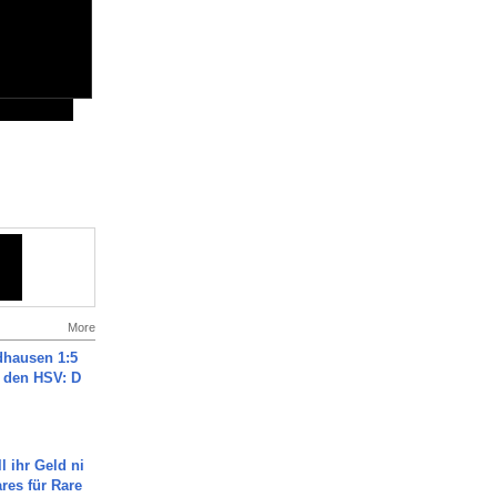
More
dhausen 1:5
n den HSV: D
l ihr Geld ni
ares für Rare