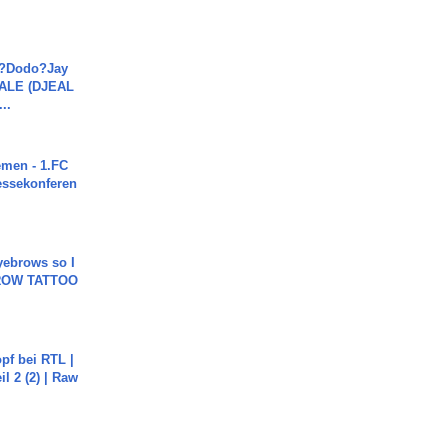
a?Dodo?Jay
JALE (DJEAL
..
men - 1.FC
ressekonferen
yebrows so I
BROW TATTOO
pf bei RTL |
il 2 (2) | Raw