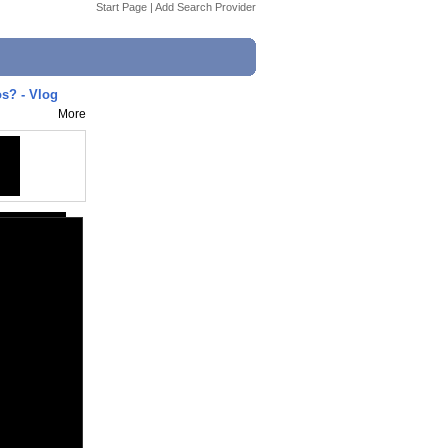
Start Page
|
Add Search Provider
s? - Vlog
More