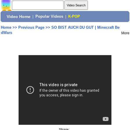
Video Home
|
Popular Videos
|
K-POP
Home
>>
Previous Page
>>
SO BIST AUCH DU GUT | Minecraft Be
dWars
More
Share: