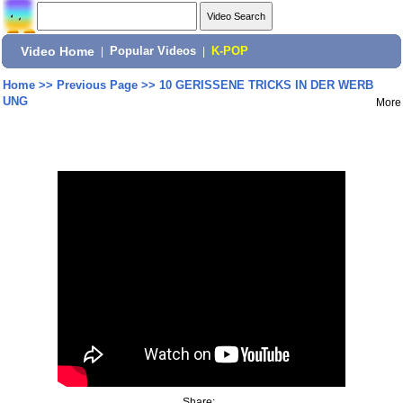
Video Home
|
Popular Videos
|
K-POP
Home
>>
Previous Page
>>
10 GERISSENE TRICKS IN DER WERB
UNG
More
Share: