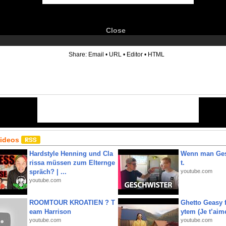
Close
6
Share:
Email
•
URL
•
Editor
•
HTML
Videos
Hardstyle Henning und Cla
Wenn man Ges
rissa müssen zum Elternge
t.
spräch? | ...
youtube.com
youtube.com
ROOMTOUR KROATIEN ? T
Ghetto Geasy f
eam Harrison
ytem (Je t’aim
youtube.com
youtube.com