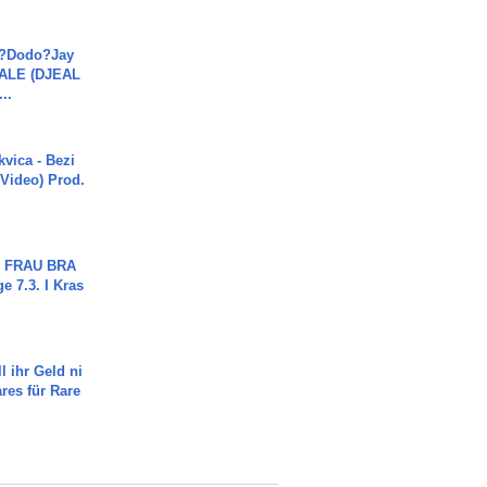
a?Dodo?Jay
JALE (DJEAL
..
vica - Bezi
 Video) Prod.
ch FRAU BRA
ge 7.3. I Kras
l ihr Geld ni
ares für Rare