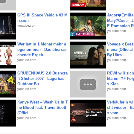
GPS III Space Vehicle 03 M
Jador❤️Emili
ission
Maly?Costi - 
youtube.com
E Romanian R.
youtube.com
Wer hat in 1 Monat mehr a
Voyage x Bresk
bgenommen - Das überras
mena (Official
chende Ergeb...
By Ultra...
youtube.com
youtube.com
GRUBENHAUS 2.0 Bushcra
REWI will si
ft Shelter #007 - Lagerbau -
klären! ?⚡️ Fol
Outdoor Bu...
s Klas...
youtube.com
youtube.com
Kanye West – Wash Us In T
Verkäuferin wil
he Blood feat. Travis Scott
cht wieder | B
(Offici...
s vom...
youtube.com
youtube.com