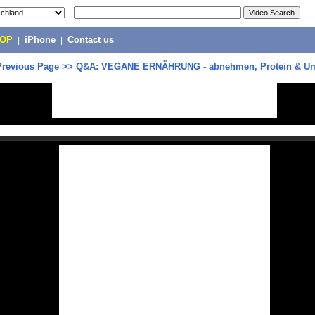
POP
|
iPhone
|
Contact us
Previous Page
>>
Q&A: VEGANE ERNÄHRUNG - abnehmen, Protein & Um