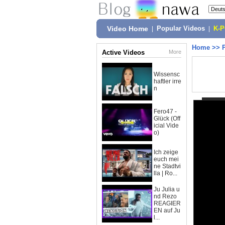
Video Home
|
Popular Videos
|
K-
Home
>>
Active Videos
More
Wissensc
haftler irre
n
Fero47 -
Glück (Off
icial Vide
o)
Ich zeige
euch mei
ne Stadtvi
lla | Ro...
Ju Julia u
nd Rezo
REAGIER
EN auf Ju
l...