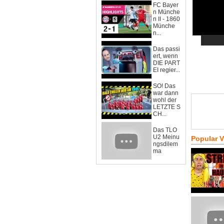
FC Bayer
n Münche
n II - 1860
Münche
n...
Das passi
ert, wenn
DIE PART
EI regier...
SO! Das
war dann
wohl der
LETZTE S
CH...
Das TLO
U2 Meinu
Popular 
ngsdilem
ma