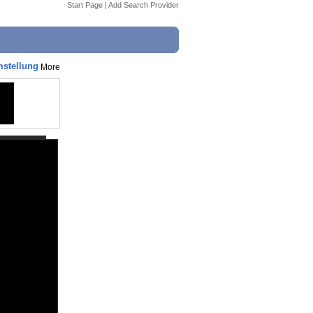
Start Page
|
Add Search Provider
stellung
More