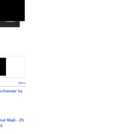
More
chwister ha
eat Majk - Zh
e)