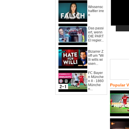
Wissensc
haftler irre
n
Das passi
ert, wenn
DIE PART
EI regier...
Bizarrer Z
off um "Wi
lli wills wi
ssen...
FC Bayer
n Münche
n II - 1860
Popular 
Münche
n...