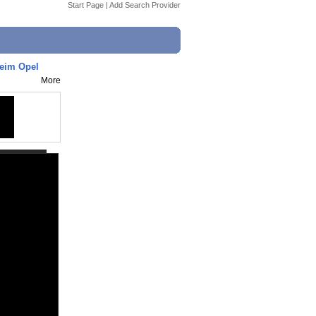
Start Page
|
Add Search Provider
eim Opel
More