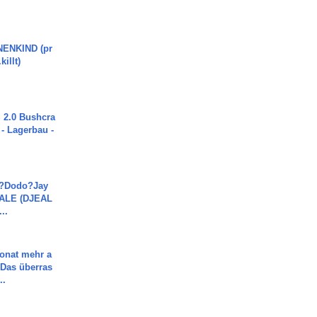
ENKIND (pr
killt)
2.0 Bushcra
 - Lagerbau -
a?Dodo?Jay
JALE (DJEAL
..
Monat mehr a
Das überras
..