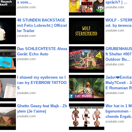
s vom...
spräch? | ...
youtube.com
youtube.com
48 STUNDEN BACKSTAGE
WOLF - STERN
mit Felix Lobrecht | Offiziel
od. by terence.
ler Trailer
youtube.com
youtube.com
Das SCHLECHTESTE Alexa
GRUBENHAUS 
Gerät: Echo Auto
ft Shelter #007
youtube.com
Outdoor Bu...
youtube.com
I shaved my eyebrows so I
Jador❤️Emili
can try EYEBROW TATTOO
Maly?Costi - 
S
E Romanian R.
youtube.com
youtube.com
Ghetto Geasy feat Majk - Zh
Wer hat in 1 
ytem (Je t’aime)
bgenommen - 
youtube.com
chende Ergeb.
youtube.com