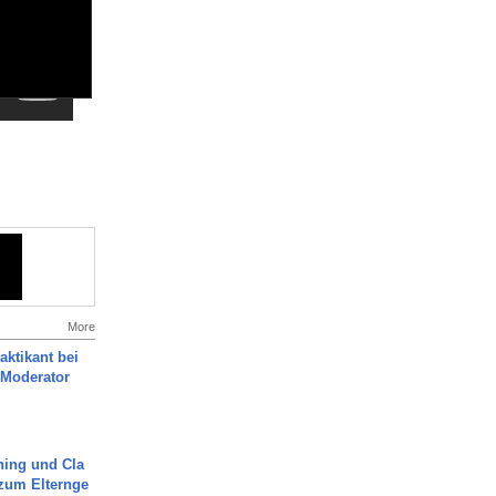
More
aktikant bei
 Moderator
ning und Cla
zum Elternge