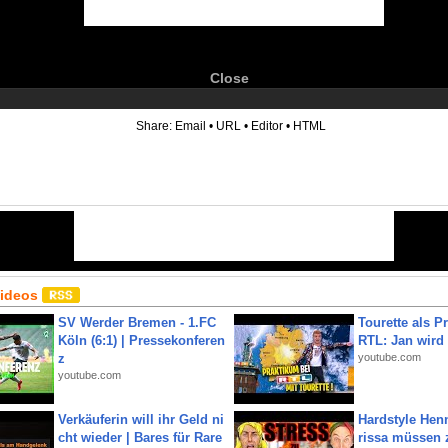
Close
6
Share:
Email
•
URL
•
Editor
•
HTML
Videos
SV Werder Bremen - 1.FC
Tourette als Pr
Köln (6:1) | Pressekonferen
RTL: Jan wird
z
youtube.com
youtube.com
Verkäuferin will ihr Geld ni
Hardstyle Hen
cht wieder | Bares für Rare
rissa müssen 