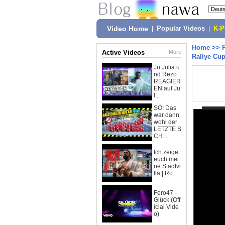
Video Home
|
Popular Videos
|
K-
Home
>>
Active Videos
More
Rallye Cu
Ju Julia u
nd Rezo
REAGIER
EN auf Ju
l...
SO! Das
war dann
wohl der
LETZTE S
CH...
Ich zeige
euch mei
ne Stadtvi
lla | Ro...
Fero47 -
Glück (Off
icial Vide
o)