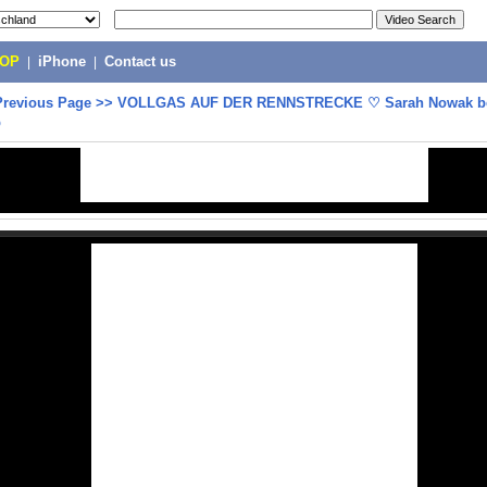
POP
|
iPhone
|
Contact us
Previous Page
>>
VOLLGAS AUF DER RENNSTRECKE ♡ Sarah Nowak b
p