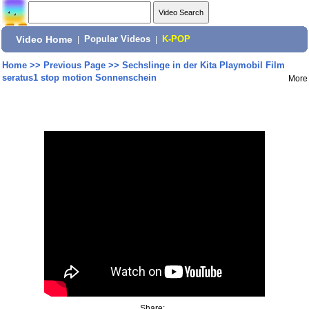
Video Home
|
Popular Videos
|
K-POP
Home
>>
Previous Page
>>
Sechslinge in der Kita Playmobil Film
seratus1 stop motion Sonnenschein
More
Share: