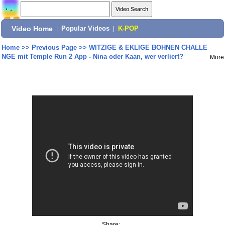
Video Home
|
Popular Videos
|
K-POP
Home
>>
Previous Page
>>
WITZIGE & EKLIGE BOHNEN CHALLE
NGE mit Temple Run 2 App - Nina oder Kaan, wer verliert?
More
Share: