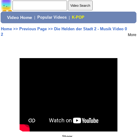
Video Home
|
Popular Videos
|
K-POP
Home
>>
Previous Page
>>
Die Helden der Stadt 2 - Musik Video 0
2
More
Share: