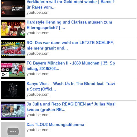
Verkäuferin will ihr Geld nicht wieder | Bares f
ür Rares vom...
youtube.com
Hardstyle Henning und Clarissa müssen zum
Elterngespräch? | ...
youtube.com
SO! Das war dann wohl der LETZTE SCHLIFF,
nie mehr granit und...
youtube.com
FC Bayern München II - 1860 München | 35. Sp
ieltag, 2019/202...
youtube.com
Kanye West – Wash Us In The Blood feat. Travi
s Scott (Offici...
youtube.com
Ju Julia und Rezo REAGIEREN auf Julias Musi
kvideo (großen RE...
youtube.com
Das TLOU2 Meinungsdilemma
youtube.com