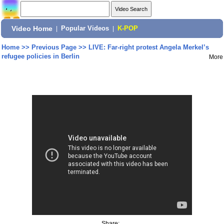
Video Home
|
Popular Videos
|
K-POP
Home
>>
Previous Page
>>
LIVE: Far-right protest Angela Merkel’s
refugee policies in Berlin
More
Share: