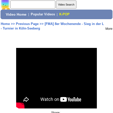
Video Home
|
Popular Videos
|
K-POP
Home
>>
Previous Page
>>
[FMA] 8er Wochenende - Sieg in der L
- Turnier in Köln-Seeberg
More
Share: