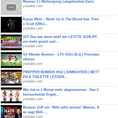
Rennen 1 | Nürburgring Langstrecken-Serie
youtube.com
Kanye West – Wash Us In The Blood feat. Travi
s Scott (Offici...
youtube.com
SO! Das war dann wohl der LETZTE SCHLIFF,
nie mehr granit und...
youtube.com
SV Werder Bremen - 1.FC Köln (6:1) | Presseko
nferenz
youtube.com
PREPPER BUNKER #012 | EINRICHTEN | BETT
EN & TOILETTE | ESSEN...
youtube.com
Wer hat in 1 Monat mehr abgenommen - Das ü
berraschende Ergeb...
youtube.com
Bizarrer Zoff um "Willi wills wissen"-Memes. D
as sagt Willi. ...
youtube.com