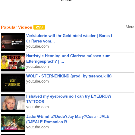
Popular Videos
More
Verkäuferin will ihr Geld nicht wieder | Bares f
ür Rares vom...
youtube.com
Hardstyle Henning und Clarissa müssen zum
Elterngespräch? | ...
youtube.com
WOLF - STERNENKIND (prod. by terence.killt)
youtube.com
I shaved my eyebrows so I can try EYEBROW
TATTOOS
youtube.com
Jador❤️Emilia?Dodo?Jay Maly?Costi - JALE
(DJEALE Romanian R...
youtube.com