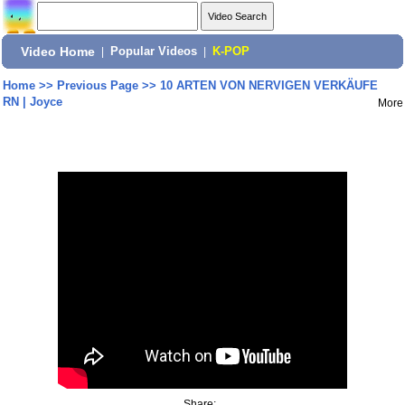
Video Home
|
Popular Videos
|
K-POP
Home
>>
Previous Page
>>
10 ARTEN VON NERVIGEN VERKÄUFE
RN | Joyce
More
Share: