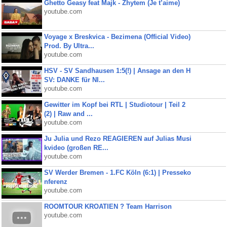
Ghetto Geasy feat Majk - Zhytem (Je t’aime)
youtube.com
Voyage x Breskvica - Bezimena (Official Video)
Prod. By Ultra...
youtube.com
HSV - SV Sandhausen 1:5(!) | Ansage an den H
SV: DANKE für NI...
youtube.com
Gewitter im Kopf bei RTL | Studiotour | Teil 2
(2) | Raw and ...
youtube.com
Ju Julia und Rezo REAGIEREN auf Julias Musi
kvideo (großen RE...
youtube.com
SV Werder Bremen - 1.FC Köln (6:1) | Presseko
nferenz
youtube.com
ROOMTOUR KROATIEN ? Team Harrison
youtube.com