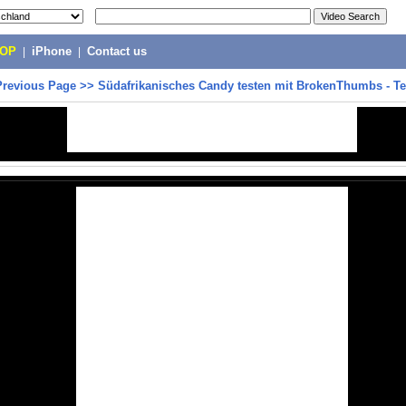
POP
|
iPhone
|
Contact us
Previous Page
>>
Südafrikanisches Candy testen mit BrokenThumbs - Tei