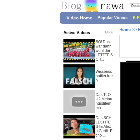
Video Home
|
Popular Videos
|
K-
Home
>>
Active Videos
More
SO! Das
war dann
wohl der
LETZTE S
CH...
Wissensc
haftler irre
n
Das TLO
U2 Meinu
ngsdilem
ma
Das SCH
LECHTE
STE Alex
a Gerät: E
cho ...