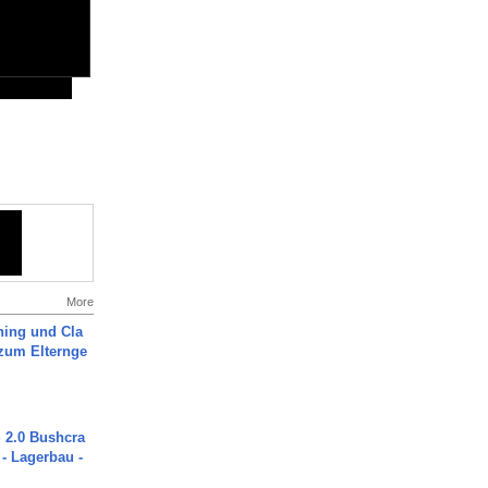
More
ning und Cla
zum Elternge
2.0 Bushcra
 - Lagerbau -