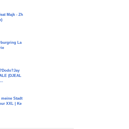
eat Majk - Zh
e)
rburgring La
rie
a?Dodo?Jay
JALE (DJEAL
..
h meine Stadt
our XXL | Ke