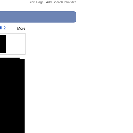
Start Page
|
Add Search Provider
l 2
More