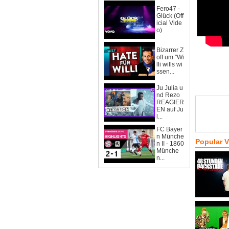
Fero47 -
Glück (Off
icial Vide
o)
Bizarrer Z
off um "Wi
lli wills wi
ssen...
Ju Julia u
nd Rezo
REAGIER
EN auf Ju
l...
FC Bayer
n Münche
Popular 
n II - 1860
Münche
n...