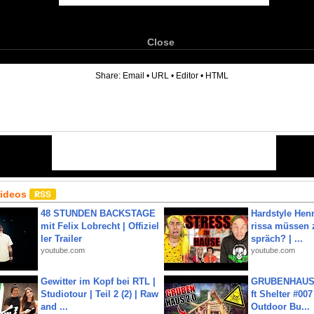
Close
6
Share:
Email
•
URL
•
Editor
•
HTML
Videos
48 STUNDEN BACKSTAGE
Hardstyle Hen
mit Felix Lobrecht | Offiziel
rissa müssen 
ler Trailer
spräch? | ...
youtube.com
youtube.com
Gewitter im Kopf bei RTL |
GRUBENHAUS 
Studiotour | Teil 2 (2) | Raw
ft Shelter #007
and ...
Outdoor Bu...