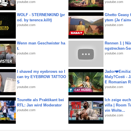
youtube.com
youtube.com
WOLF - STERNENKIND (pr
Ghetto Geasy f
od. by terence.killt)
ytem (Je t’aim
youtube.com
youtube.com
Wenn man Geschwister ha
Rennen 1 | Nü
t.
ngstrecken-Se
youtube.com
youtube.com
I shaved my eyebrows so I
Jador❤️Emili
can try EYEBROW TATTOO
Maly?Costi - 
S
E Romanian R.
youtube.com
youtube.com
Tourette als Praktikant bei
Ich zeige euc
RTL: Jan wird Moderator
villa | Room T
youtube.com
vin Wolte...
youtube.com