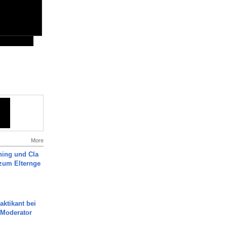
More
ning und Cla
zum Elternge
aktikant bei
 Moderator