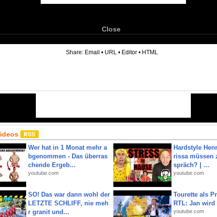
Close
6
Share:
Email
•
URL
•
Editor
•
HTML
Videos
Wer hat in 1 Monat mehr a
Hardstyle Hen
bgenommen - Das überras
rissa müssen 
chende Ergeb...
spräch? | ...
youtube.com
youtube.com
SO! Das war dann wohl der
Tourette als Pr
LETZTE SCHLIFF, nie meh
RTL: Jan wird
r granit und...
youtube.com