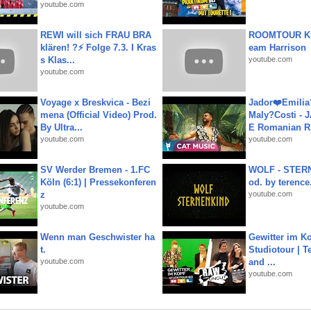
youtube.com
REWI will sich FRAU BRA
ROOMTOUR KR
klären! ?⚡️ Folge 7.3. I Kras
eam Harrison
s Klas...
youtube.com
youtube.com
Voyage x Breskvica - Bezi
Jador❤️Emili
mena (Official Video) Prod.
Maly?Costi - 
By Ultra...
E Romanian R.
youtube.com
youtube.com
SV Werder Bremen - 1.FC
WOLF - STERN
Köln (6:1) | Pressekonferen
od. by terence.
z
youtube.com
youtube.com
Wenn man Geschwister ha
Gewitter im Ko
t.
Studiotour | Te
youtube.com
and ...
youtube.com