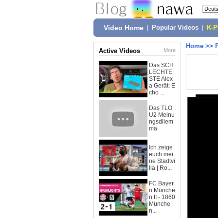
Video Home
|
Popular Videos
|
K-
Home
>>
Active Videos
More
Das SCH
LECHTE
STE Alex
a Gerät: E
cho ...
Das TLO
U2 Meinu
ngsdilem
ma
Ich zeige
euch mei
ne Stadtvi
lla | Ro...
FC Bayer
n Münche
n II - 1860
Münche
n...