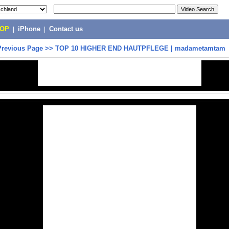
POP
|
iPhone
|
Contact us
Previous Page
>>
TOP 10 HIGHER END HAUTPFLEGE | madametamtam