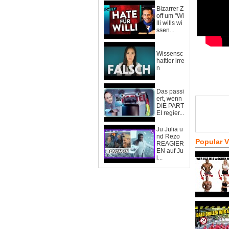
Bizarrer Z
off um "Wi
lli wills wi
ssen...
Wissensc
haftler irre
n
Das passi
ert, wenn
DIE PART
EI regier...
Ju Julia u
nd Rezo
Popular 
REAGIER
EN auf Ju
l...