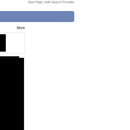
Start Page
|
Add Search Provider
More