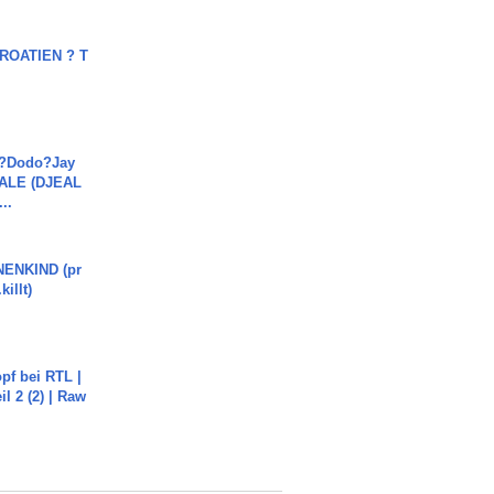
OATIEN ? T
a?Dodo?Jay
JALE (DJEAL
..
ENKIND (pr
killt)
pf bei RTL |
il 2 (2) | Raw