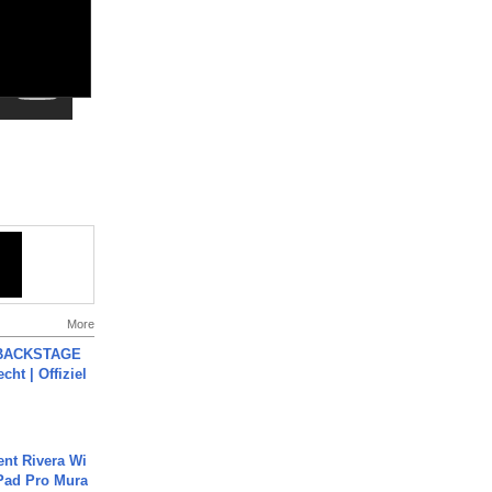
More
 BACKSTAGE
cht | Offiziel
ent Rivera Wi
Pad Pro Mura