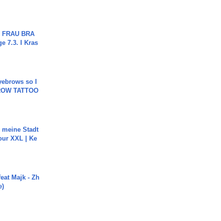
ch FRAU BRA
ge 7.3. I Kras
yebrows so I
BROW TATTOO
h meine Stadt
our XXL | Ke
eat Majk - Zh
e)