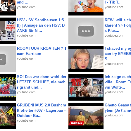
and ...
l - Tik T...
youtube.com
youtube.com
HSV - SV Sandhausen 1:5
REWI will si
(!) | Ansage an den HSV: D
klären! ?⚡️ Fol
ANKE für NI...
s Klas...
youtube.com
youtube.com
ROOMTOUR KROATIEN ? T
I shaved my e
eam Harrison
can try EYE
youtube.com
S
youtube.com
SO! Das war dann wohl der
Ich zeige euc
LETZTE SCHLIFF, nie meh
villa | Room T
r granit und...
vin Wolte...
youtube.com
youtube.com
GRUBENHAUS 2.0 Bushcra
Ghetto Geasy f
ft Shelter #007 - Lagerbau -
ytem (Je t’aim
Outdoor Bu...
youtube.com
youtube.com