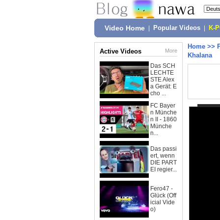
Video Home
|
Popular Videos
|
K-
Home
>>
Active Videos
More
Khalana
Das SCH
LECHTE
STE Alex
a Gerät: E
cho ...
FC Bayer
n Münche
n II - 1860
Münche
n...
Das passi
ert, wenn
DIE PART
EI regier...
Fero47 -
Glück (Off
icial Vide
o)