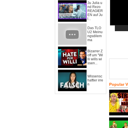
Ju Julia u
nd Rezo
REAGIER
EN auf Ju
l...
Das TLO
U2 Meinu
ngsdilem
ma
Bizarrer Z
off um "Wi
lli wills wi
ssen...
Wissensc
haftler irre
Popular 
n