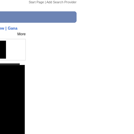
Start Page
|
Add Search Provider
ew | Gana
More