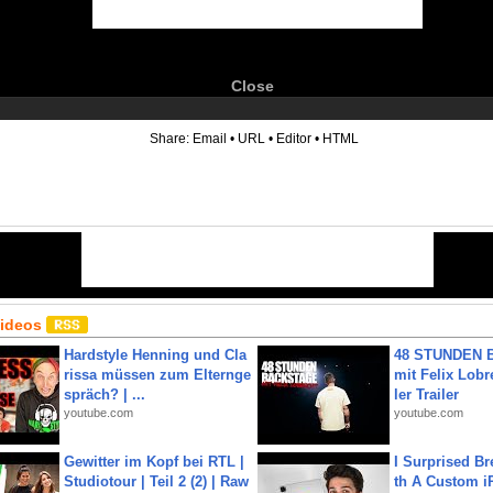
Close
6
Share:
Email
•
URL
•
Editor
•
HTML
Videos
Hardstyle Henning und Cla
48 STUNDEN
rissa müssen zum Elternge
mit Felix Lobre
spräch? | ...
ler Trailer
youtube.com
youtube.com
Gewitter im Kopf bei RTL |
I Surprised Br
Studiotour | Teil 2 (2) | Raw
th A Custom i