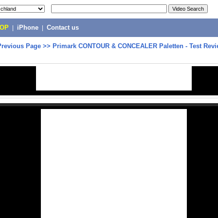
POP
|
iPhone
|
Contact us
Previous Page
>>
Primark CONTOUR & CONCEALER Paletten - Test Revi