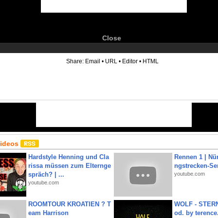
Close
6
Share:
Email
•
URL
•
Editor
•
HTML
Videos
Hardstyle Henning und Cla
Rennen 1 | Nü
rissa müssen zum Elternge
ngstrecken-Se
spräch? | ...
youtube.com
youtube.com
ROOMTOUR KROATIEN ? T
WOLF - STERN
eam Harrison
od. by terence.