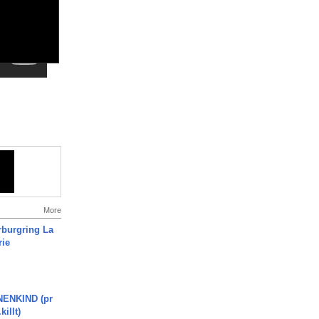
More
rburgring La
rie
ENKIND (pr
killt)