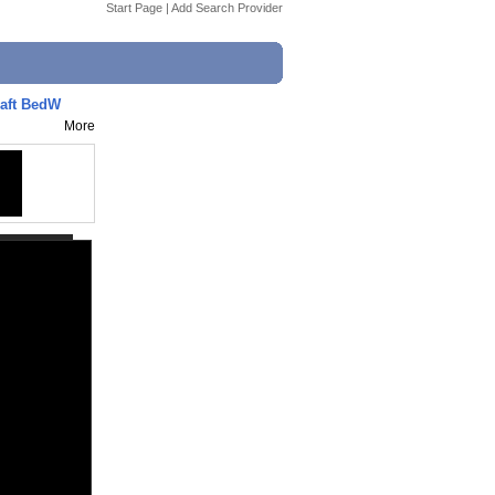
Start Page
|
Add Search Provider
ft BedW
More