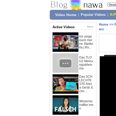
Video Home
|
Popular Videos
|
K-
Home
>>
Active Videos
More
ars
Ich zeige
euch mei
ne Stadtvi
lla | Ro...
Das TLO
U2 Meinu
ngsdilem
ma
Das SCH
LECHTE
STE Alex
a Gerät: E
cho ...
Wissensc
haftler irre
n