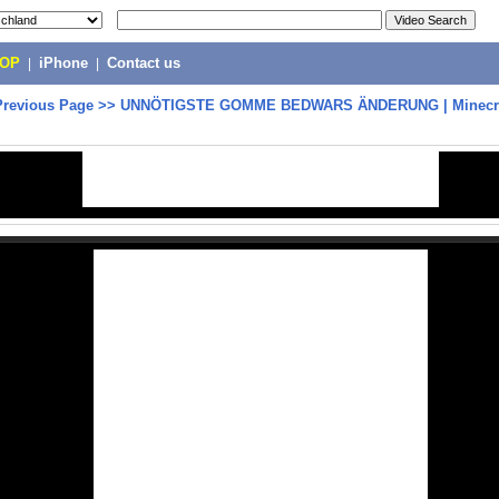
POP
|
iPhone
|
Contact us
Previous Page
>>
UNNÖTIGSTE GOMME BEDWARS ÄNDERUNG | Minecra