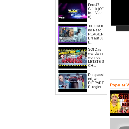
Fero47 -
Glück (Off
icial Vide
o)
Ju Julia u
nd Rezo
REAGIER
EN auf Ju
l...
SO! Das
war dann
wohl der
LETZTE S
CH...
Das passi
ert, wenn
DIE PART
Popular 
EI regier...