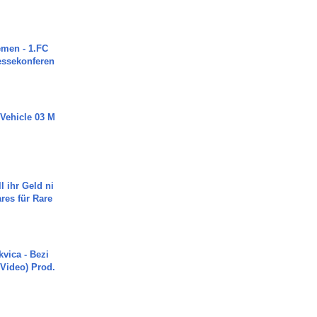
men - 1.FC
ressekonferen
 Vehicle 03 M
l ihr Geld ni
ares für Rare
vica - Bezi
 Video) Prod.