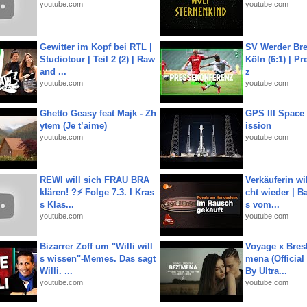
youtube.com
youtube.com
Gewitter im Kopf bei RTL |
SV Werder Bre
Studiotour | Teil 2 (2) | Raw
Köln (6:1) | P
and ...
z
youtube.com
youtube.com
Ghetto Geasy feat Majk - Zh
GPS III Space
ytem (Je t’aime)
ission
youtube.com
youtube.com
REWI will sich FRAU BRA
Verkäuferin wil
klären! ?⚡️ Folge 7.3. I Kras
cht wieder | B
s Klas...
s vom...
youtube.com
youtube.com
Bizarrer Zoff um "Willi will
Voyage x Bresk
s wissen"-Memes. Das sagt
mena (Official
Willi. ...
By Ultra...
youtube.com
youtube.com