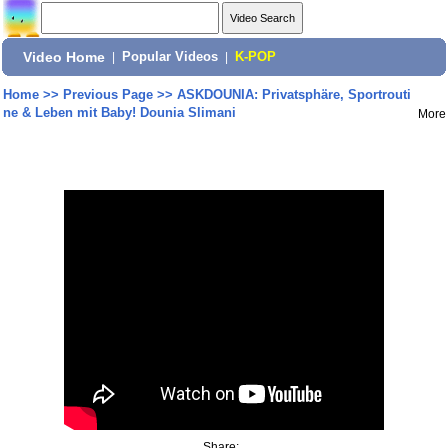
Video Home
|
Popular Videos
|
K-POP
Home
>>
Previous Page
>>
ASKDOUNIA: Privatsphäre, Sportrouti
ne & Leben mit Baby! Dounia Slimani
More
Share: