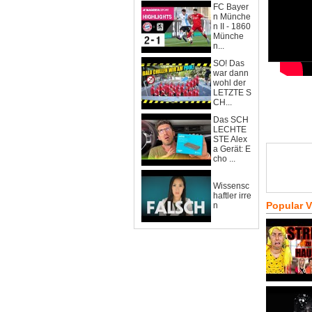
FC Bayer
n Münche
n II - 1860
Münche
n...
SO! Das
war dann
wohl der
LETZTE S
CH...
Das SCH
LECHTE
STE Alex
a Gerät: E
cho ...
Wissensc
haftler irre
Popular 
n