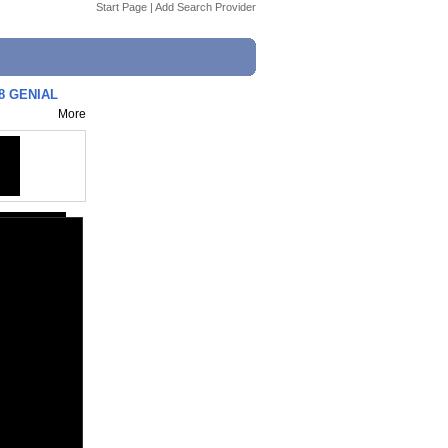
Start Page
|
Add Search Provider
8 GENIAL
More