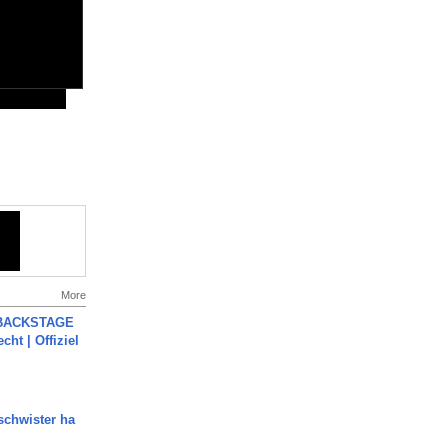
More
 BACKSTAGE
cht | Offiziel
chwister ha