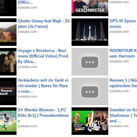
(Offici...
youtube.com
youtube.com
Ghetto Geasy feat Majk - Zh
GPS III Space
ytem (Je t’aime)
ission
youtube.com
youtube.com
Voyage x Breskvica - Bezi
ROOMTOUR KR
mena (Official Video) Prod.
eam Harrison
By Ultra...
youtube.com
youtube.com
Verkäuferin will ihr Geld ni
Rennen 1 | Nü
cht wieder | Bares für Rare
ngstrecken-Se
s vom...
youtube.com
youtube.com
SV Werder Bremen - 1.FC
Gewitter im Ko
Köln (6:1) | Pressekonferen
Studiotour | Te
z
and ...
youtube.com
youtube.com