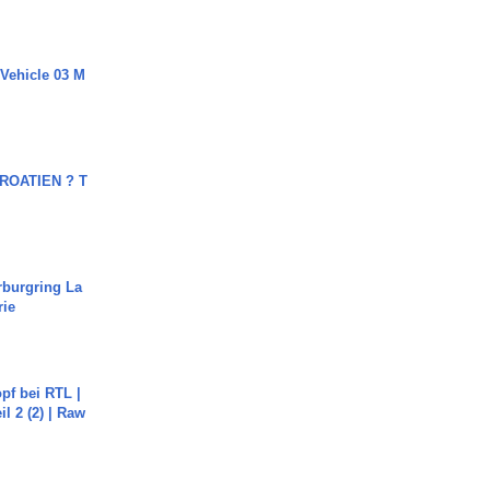
 Vehicle 03 M
OATIEN ? T
rburgring La
rie
pf bei RTL |
il 2 (2) | Raw