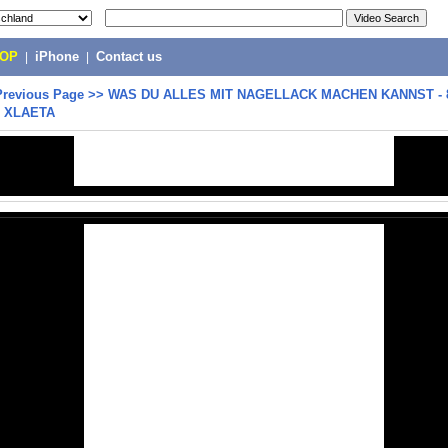
POP
|
iPhone
|
Contact us
Previous Page
>>
WAS DU ALLES MIT NAGELLACK MACHEN KANNST - 
| XLAETA