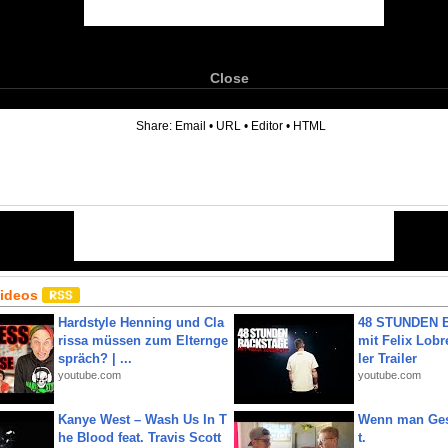
Close
6
Share:
Email
•
URL
•
Editor
•
HTML
Videos
Hardstyle Henning und Cla
48 STUNDEN
rissa müssen zum Elternge
mit Felix Lobre
spräch? | ...
ler Trailer
youtube.com
youtube.com
Kanye West – Wash Us In T
Wenn man Ges
he Blood feat. Travis Scott
t.