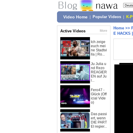
Video Home
|
Popular Videos
|
K-
Home
>>
Active Videos
More
E HACKS 
Ich zeige
euch mei
ne Stadtvi
lla | Ro...
Ju Julia u
nd Rezo
REAGIER
EN auf Ju
l...
Fero47 -
Glück (Off
icial Vide
o)
Das passi
ert, wenn
DIE PART
EI regier...