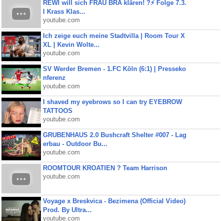
REWI will sich FRAU BRA klären! ?⚡️ Folge 7.3.
I Krass Klas...
youtube.com
Ich zeige euch meine Stadtvilla | Room Tour X
XL | Kevin Wolte...
youtube.com
SV Werder Bremen - 1.FC Köln (6:1) | Presseko
nferenz
youtube.com
I shaved my eyebrows so I can try EYEBROW
TATTOOS
youtube.com
GRUBENHAUS 2.0 Bushcraft Shelter #007 - Lag
erbau - Outdoor Bu...
youtube.com
ROOMTOUR KROATIEN ? Team Harrison
youtube.com
Voyage x Breskvica - Bezimena (Official Video)
Prod. By Ultra...
youtube.com