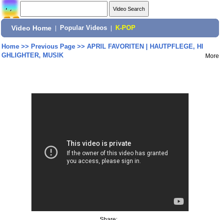
Video Home
|
Popular Videos
|
K-POP
Home
>>
Previous Page
>>
APRIL FAVORITEN | HAUTPFLEGE, HI
GHLIGHTER, MUSIK
More
Share: