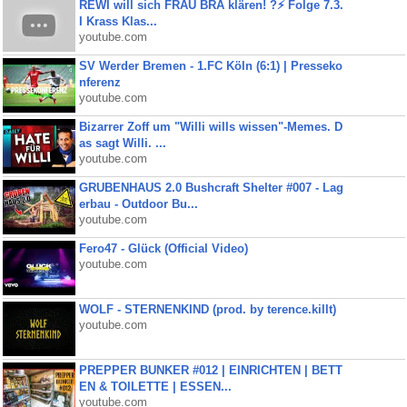
REWI will sich FRAU BRA klären! ?⚡️ Folge 7.3.
I Krass Klas...
youtube.com
SV Werder Bremen - 1.FC Köln (6:1) | Presseko
nferenz
youtube.com
Bizarrer Zoff um "Willi wills wissen"-Memes. D
as sagt Willi. ...
youtube.com
GRUBENHAUS 2.0 Bushcraft Shelter #007 - Lag
erbau - Outdoor Bu...
youtube.com
Fero47 - Glück (Official Video)
youtube.com
WOLF - STERNENKIND (prod. by terence.killt)
youtube.com
PREPPER BUNKER #012 | EINRICHTEN | BETT
EN & TOILETTE | ESSEN...
youtube.com