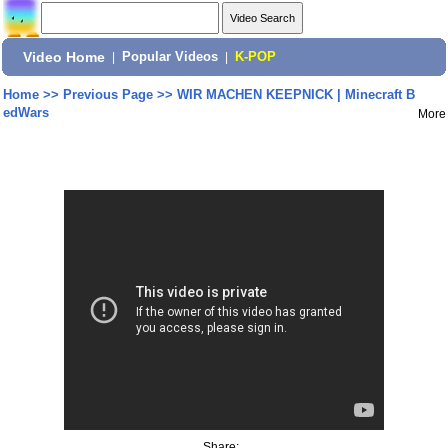
Video Home
|
Popular Videos
|
K-POP
Home
>>
Previous Page
>>
WIR MACHEN KEEPNICK | Minecraft B
edWars
More
Share: