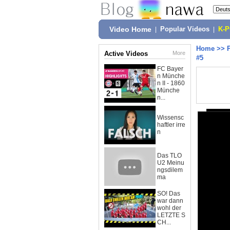
Video Home
|
Popular Videos
|
K-
Home
>>
Active Videos
More
#5
FC Bayer
n Münche
n II - 1860
Münche
n...
Wissensc
haftler irre
n
Das TLO
U2 Meinu
ngsdilem
ma
SO! Das
war dann
wohl der
LETZTE S
CH...