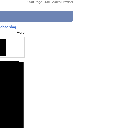
Start Page
|
Add Search Provider
achschlag
More