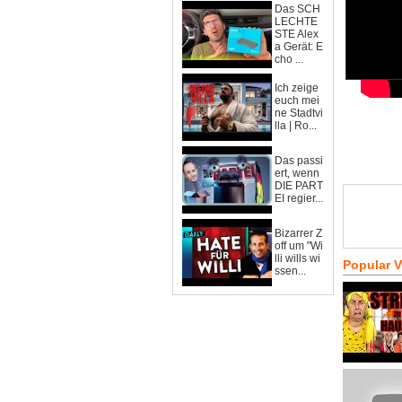
Das SCH
LECHTE
STE Alex
a Gerät: E
cho ...
Ich zeige
euch mei
ne Stadtvi
lla | Ro...
Das passi
ert, wenn
DIE PART
EI regier...
Bizarrer Z
off um "Wi
lli wills wi
Popular 
ssen...