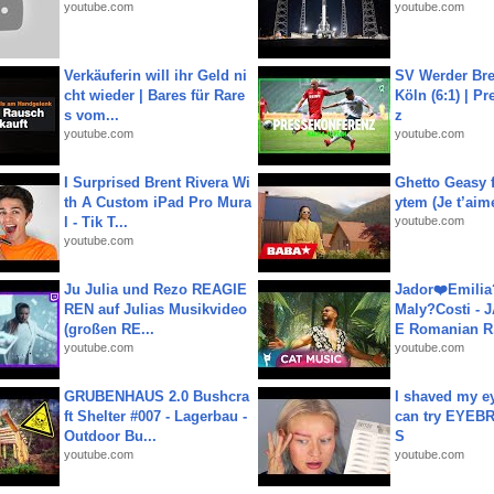
youtube.com
youtube.com
Verkäuferin will ihr Geld ni
SV Werder Bre
cht wieder | Bares für Rare
Köln (6:1) | P
s vom...
z
youtube.com
youtube.com
I Surprised Brent Rivera Wi
Ghetto Geasy f
th A Custom iPad Pro Mura
ytem (Je t’aim
l - Tik T...
youtube.com
youtube.com
Ju Julia und Rezo REAGIE
Jador❤️Emili
REN auf Julias Musikvideo
Maly?Costi - 
(großen RE...
E Romanian R.
youtube.com
youtube.com
GRUBENHAUS 2.0 Bushcra
I shaved my e
ft Shelter #007 - Lagerbau -
can try EYE
Outdoor Bu...
S
youtube.com
youtube.com