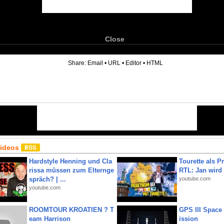
Close
6
Share:
Email
•
URL
•
Editor
•
HTML
Videos
Hardstyle Henning und Cla
Tourette als Pr
rissa müssen zum Elternge
RTL: Jan wird
spräch? | ...
youtube.com
youtube.com
ROOMTOUR KROATIEN ? T
GPS III Space
eam Harrison
ission