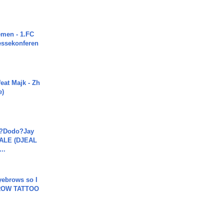
men - 1.FC
ressekonferen
eat Majk - Zh
e)
a?Dodo?Jay
JALE (DJEAL
..
yebrows so I
BROW TATTOO