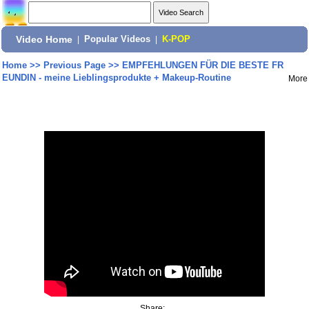
Video Home
|
Popular Videos
|
K-POP
Home
>>
Previous Page
>>
EMPFEHLUNGEN FÜR DIE BESTE FR
EUNDIN - meine Lieblingsprodukte + Makeup-Routine
More
Share: