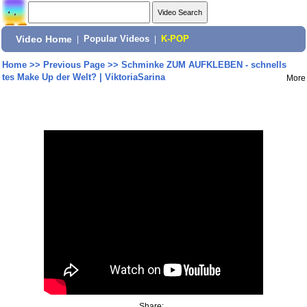
Video Home
|
Popular Videos
|
K-POP
Home
>>
Previous Page
>>
Schminke ZUM AUFKLEBEN - schnells
tes Make Up der Welt? | ViktoriaSarina
More
Share: