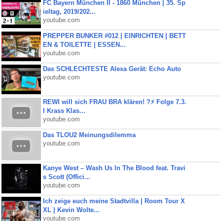
FC Bayern München II - 1860 München | 35. Sp
ieltag, 2019/202...
youtube.com
PREPPER BUNKER #012 | EINRICHTEN | BETT
EN & TOILETTE | ESSEN...
youtube.com
Das SCHLECHTESTE Alexa Gerät: Echo Auto
youtube.com
REWI will sich FRAU BRA klären! ?⚡️ Folge 7.3.
I Krass Klas...
youtube.com
Das TLOU2 Meinungsdilemma
youtube.com
Kanye West – Wash Us In The Blood feat. Travi
s Scott (Offici...
youtube.com
Ich zeige euch meine Stadtvilla | Room Tour X
XL | Kevin Wolte...
youtube.com