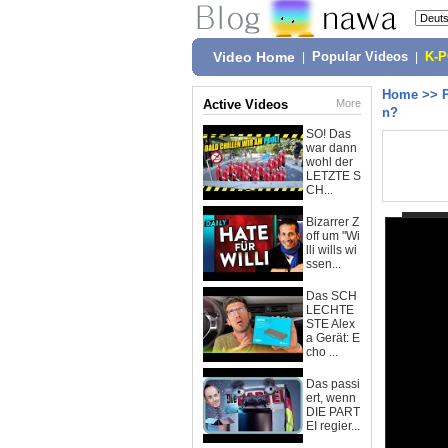
Video Home
|
Popular Videos
|
K-
Home
>>
Active Videos
More
n?
SO! Das
war dann
wohl der
LETZTE S
CH...
Bizarrer Z
off um "Wi
lli wills wi
ssen...
Das SCH
LECHTE
STE Alex
a Gerät: E
cho ...
Das passi
ert, wenn
DIE PART
EI regier...