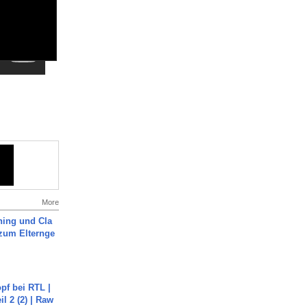
More
ning und Cla
zum Elternge
pf bei RTL |
il 2 (2) | Raw