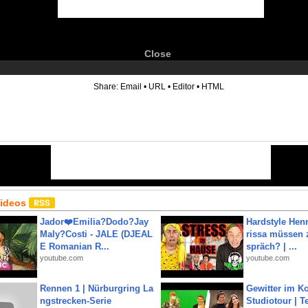
Close
6
Share:
Email
•
URL
•
Editor
•
HTML
Videos
Jador❤️Emilia?Dodo?Jay
Hardstyle Hen
Maly?Costi - JALE (DJEAL
rissa müssen 
E Romanian R...
spräch? | ...
youtube.com
youtube.com
Rennen 1 | Nürburgring La
Gewitter im Ko
ngstrecken-Serie
Studiotour | Te