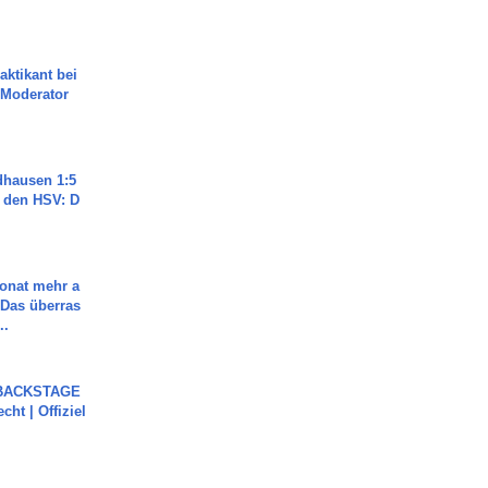
aktikant bei
 Moderator
dhausen 1:5
n den HSV: D
Monat mehr a
Das überras
..
 BACKSTAGE
cht | Offiziel