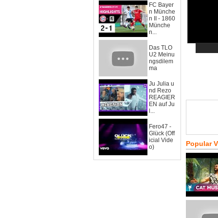
FC Bayer
n Münche
n II - 1860
Münche
n...
Das TLO
U2 Meinu
ngsdilem
ma
Ju Julia u
nd Rezo
REAGIER
EN auf Ju
l...
Fero47 -
Glück (Off
icial Vide
Popular 
o)