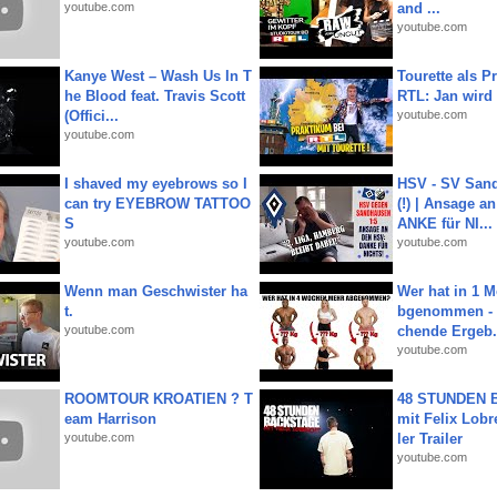
youtube.com
and ...
youtube.com
Kanye West – Wash Us In T
Tourette als Pr
he Blood feat. Travis Scott
RTL: Jan wird
(Offici...
youtube.com
youtube.com
I shaved my eyebrows so I
HSV - SV San
can try EYEBROW TATTOO
(!) | Ansage a
S
ANKE für NI...
youtube.com
youtube.com
Wenn man Geschwister ha
Wer hat in 1 
t.
bgenommen - 
youtube.com
chende Ergeb.
youtube.com
ROOMTOUR KROATIEN ? T
48 STUNDEN
eam Harrison
mit Felix Lobre
youtube.com
ler Trailer
youtube.com