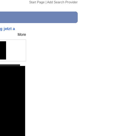
Start Page
|
Add Search Provider
 jetzt a
More