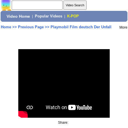
Video Home
|
Popular Videos
|
K-POP
Home
>>
Previous Page
>>
Playmobil Film deutsch Der Unfall
More
Share: