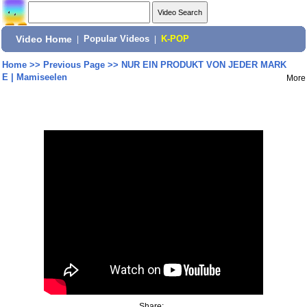
Video Home
|
Popular Videos
|
K-POP
Home
>>
Previous Page
>>
NUR EIN PRODUKT VON JEDER MARK
E | Mamiseelen
More
Share: