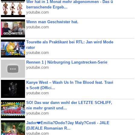
Wer hat in 1 Monat mehr abgenommen - Das ü
berraschende Ergeb...
youtube.com
Wenn man Geschwister hat.
youtube.com
Tourette als Praktikant bei RTL: Jan wird Mode
rator
youtube.com
Rennen 1 | Nürburgring Langstrecken-Serie
youtube.com
Kanye West – Wash Us In The Blood feat. Travi
s Scott (Offici...
youtube.com
SO! Das war dann wohl der LETZTE SCHLIFF,
nie mehr granit und...
youtube.com
Jador❤️Emilia?Dodo?Jay Maly?Costi - JALE
(DJEALE Romanian R...
youtube.com