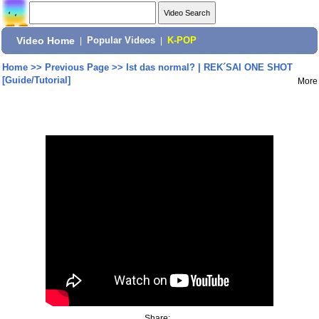
Video Home
|
Popular Videos
|
K-POP
Home
>>
Previous Page
>>
Ist das normal? | REK´SAI ONE SHOT
[Guide/Tutorial]
More
Share: