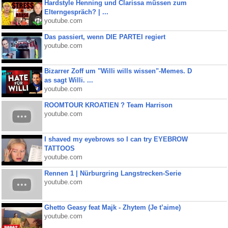
Hardstyle Henning und Clarissa müssen zum
Elterngespräch? | ...
youtube.com
Das passiert, wenn DIE PARTEI regiert
youtube.com
Bizarrer Zoff um "Willi wills wissen"-Memes. D
as sagt Willi. ...
youtube.com
ROOMTOUR KROATIEN ? Team Harrison
youtube.com
I shaved my eyebrows so I can try EYEBROW
TATTOOS
youtube.com
Rennen 1 | Nürburgring Langstrecken-Serie
youtube.com
Ghetto Geasy feat Majk - Zhytem (Je t’aime)
youtube.com