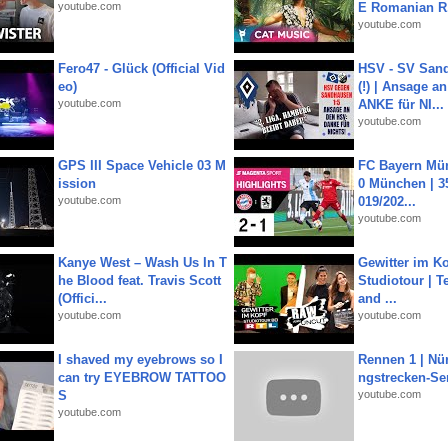
youtube.com
E Romanian R.
youtube.com
Fero47 - Glück (Official Vid
HSV - SV San
eo)
(!) | Ansage a
youtube.com
ANKE für NI...
youtube.com
GPS III Space Vehicle 03 M
FC Bayern Mün
ission
0 München | 35
youtube.com
019/202...
youtube.com
Kanye West – Wash Us In T
Gewitter im Ko
he Blood feat. Travis Scott
Studiotour | Te
(Offici...
and ...
youtube.com
youtube.com
I shaved my eyebrows so I
Rennen 1 | Nü
can try EYEBROW TATTOO
ngstrecken-Se
S
youtube.com
youtube.com