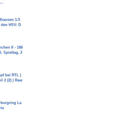
..
dhausen 1:5
n den HSV: D
chen II - 186
. Spieltag, 2
pf bei RTL |
il 2 (2) | Raw
rburgring La
rie