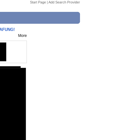
Start Page
|
Add Search Provider
RAFUNG!
More