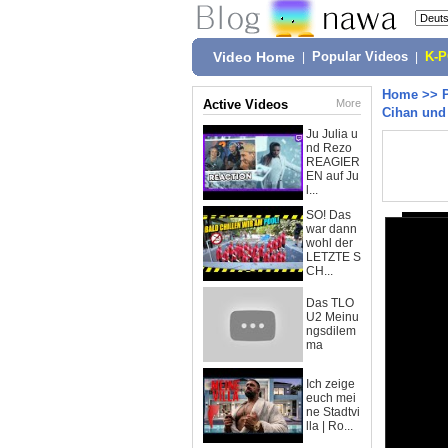
Video Home
|
Popular Videos
|
K-
Home
>>
Active Videos
More
Cihan und 
Ju Julia u
nd Rezo
REAGIER
EN auf Ju
l...
SO! Das
war dann
wohl der
LETZTE S
CH...
Das TLO
U2 Meinu
ngsdilem
ma
Ich zeige
euch mei
ne Stadtvi
lla | Ro...