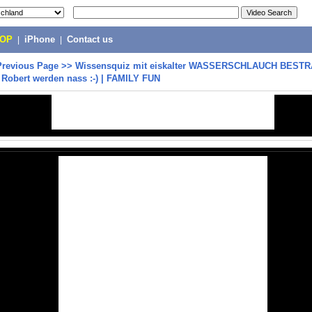
POP
|
iPhone
|
Contact us
Previous Page
>>
Wissensquiz mit eiskalter WASSERSCHLAUCH BEST
Robert werden nass :-) | FAMILY FUN