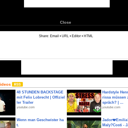
Close
6
Share:
Email
•
URL
•
Editor
•
HTML
Videos
48 STUNDEN BACKSTAGE
Hardstyle Hen
mit Felix Lobrecht | Offiziel
rissa müssen 
ler Trailer
spräch? | ...
youtube.com
youtube.com
Wenn man Geschwister ha
Jador❤️Emili
t.
Maly?Costi - 