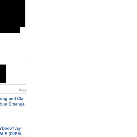
More
ning und Cla
zum Elternge
a?Dodo?Jay
JALE (DJEAL