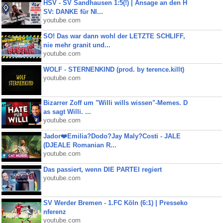
HSV - SV Sandhausen 1:5(!) | Ansage an den H
SV: DANKE für NI...
youtube.com
SO! Das war dann wohl der LETZTE SCHLIFF,
nie mehr granit und...
youtube.com
WOLF - STERNENKIND (prod. by terence.killt)
youtube.com
Bizarrer Zoff um "Willi wills wissen"-Memes. D
as sagt Willi. ...
youtube.com
Jador❤️Emilia?Dodo?Jay Maly?Costi - JALE
(DJEALE Romanian R...
youtube.com
Das passiert, wenn DIE PARTEI regiert
youtube.com
SV Werder Bremen - 1.FC Köln (6:1) | Presseko
nferenz
youtube.com