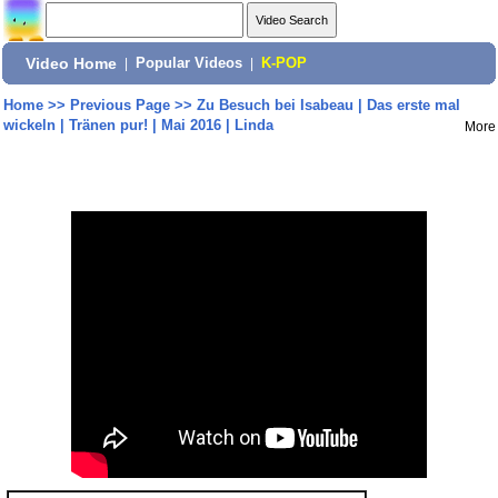
Video Home
|
Popular Videos
|
K-POP
Home
>>
Previous Page
>>
Zu Besuch bei Isabeau | Das erste mal
wickeln | Tränen pur! | Mai 2016 | Linda
More
Share: