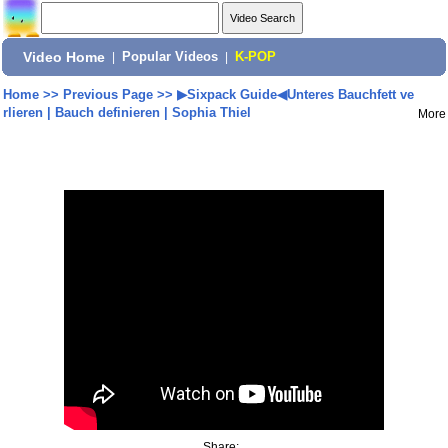
Video Home
|
Popular Videos
|
K-POP
Home
>>
Previous Page
>>
▶︎Sixpack Guide◀︎Unteres Bauchfett ve
rlieren | Bauch definieren | Sophia Thiel
More
Share: