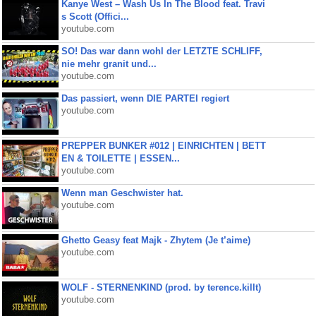
Kanye West – Wash Us In The Blood feat. Travi
s Scott (Offici...
youtube.com
SO! Das war dann wohl der LETZTE SCHLIFF,
nie mehr granit und...
youtube.com
Das passiert, wenn DIE PARTEI regiert
youtube.com
PREPPER BUNKER #012 | EINRICHTEN | BETT
EN & TOILETTE | ESSEN...
youtube.com
Wenn man Geschwister hat.
youtube.com
Ghetto Geasy feat Majk - Zhytem (Je t’aime)
youtube.com
WOLF - STERNENKIND (prod. by terence.killt)
youtube.com