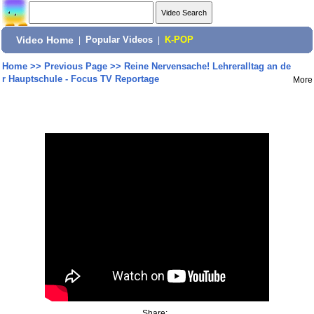
Video Home
|
Popular Videos
|
K-POP
Home
>>
Previous Page
>>
Reine Nervensache! Lehreralltag an de
r Hauptschule - Focus TV Reportage
More
Share: