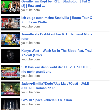
Gewitter im Kopf bei RTL | Studiotour | Teil 2
(2) | Raw and ...
youtube.com
Ich zeige euch meine Stadtvilla | Room Tour X
XL | Kevin Wolte...
youtube.com
Tourette als Praktikant bei RTL: Jan wird Mode
rator
youtube.com
Kanye West – Wash Us In The Blood feat. Travi
s Scott (Offici...
youtube.com
SO! Das war dann wohl der LETZTE SCHLIFF,
nie mehr granit und...
youtube.com
Jador❤️Emilia?Dodo?Jay Maly?Costi - JALE
(DJEALE Romanian R...
youtube.com
GPS III Space Vehicle 03 Mission
youtube.com