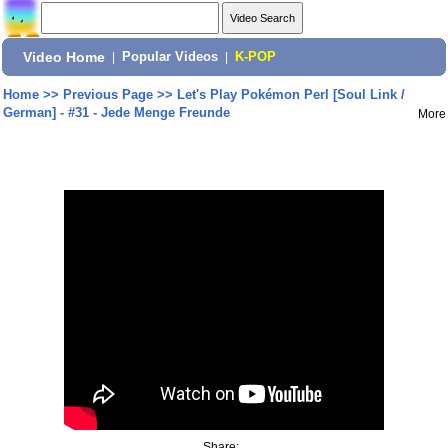
Video Home
|
Popular Videos
|
K-POP
Home
>>
Previous Page
>>
Let's Play Pokémon Perl [Soul Link /
German] - #31 - Jede Menge Freunde
More
Share: