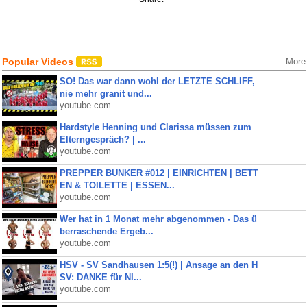
Popular Videos
More
SO! Das war dann wohl der LETZTE SCHLIFF,
nie mehr granit und...
youtube.com
Hardstyle Henning und Clarissa müssen zum
Elterngespräch? | ...
youtube.com
PREPPER BUNKER #012 | EINRICHTEN | BETT
EN & TOILETTE | ESSEN...
youtube.com
Wer hat in 1 Monat mehr abgenommen - Das ü
berraschende Ergeb...
youtube.com
HSV - SV Sandhausen 1:5(!) | Ansage an den H
SV: DANKE für NI...
youtube.com