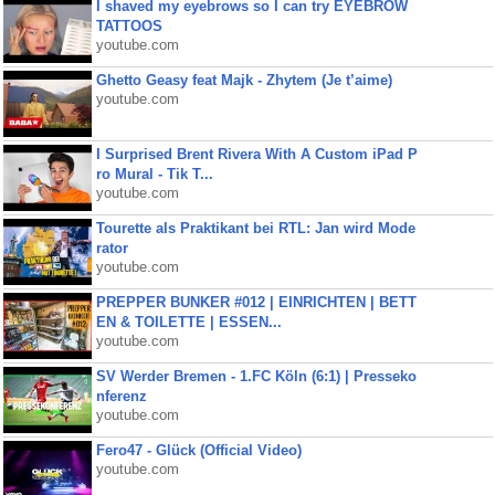
I shaved my eyebrows so I can try EYEBROW
TATTOOS
youtube.com
Ghetto Geasy feat Majk - Zhytem (Je t’aime)
youtube.com
I Surprised Brent Rivera With A Custom iPad P
ro Mural - Tik T...
youtube.com
Tourette als Praktikant bei RTL: Jan wird Mode
rator
youtube.com
PREPPER BUNKER #012 | EINRICHTEN | BETT
EN & TOILETTE | ESSEN...
youtube.com
SV Werder Bremen - 1.FC Köln (6:1) | Presseko
nferenz
youtube.com
Fero47 - Glück (Official Video)
youtube.com