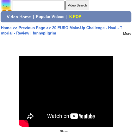
Video Home
|
Popular Videos
|
K-POP
Home
>>
Previous Page
>>
20 EURO Make-Up Challenge - Haul - T
utorial - Review | funnypilgrim
More
Share: