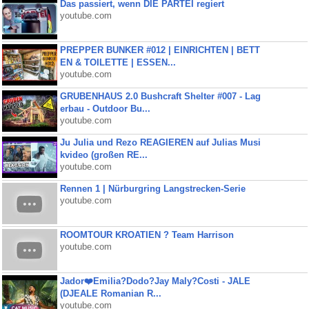
Das passiert, wenn DIE PARTEI regiert
youtube.com
PREPPER BUNKER #012 | EINRICHTEN | BETT
EN & TOILETTE | ESSEN...
youtube.com
GRUBENHAUS 2.0 Bushcraft Shelter #007 - Lag
erbau - Outdoor Bu...
youtube.com
Ju Julia und Rezo REAGIEREN auf Julias Musi
kvideo (großen RE...
youtube.com
Rennen 1 | Nürburgring Langstrecken-Serie
youtube.com
ROOMTOUR KROATIEN ? Team Harrison
youtube.com
Jador❤️Emilia?Dodo?Jay Maly?Costi - JALE
(DJEALE Romanian R...
youtube.com