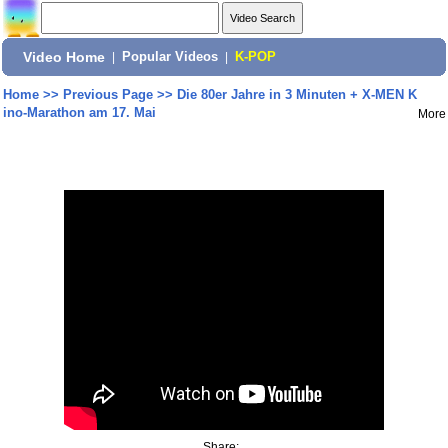
Video Home
|
Popular Videos
|
K-POP
Home
>>
Previous Page
>>
Die 80er Jahre in 3 Minuten + X-MEN K
ino-Marathon am 17. Mai
More
Share: