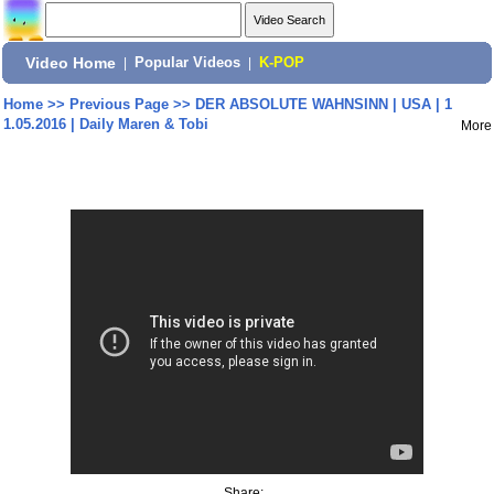
Video Home
|
Popular Videos
|
K-POP
Home
>>
Previous Page
>>
DER ABSOLUTE WAHNSINN | USA | 1
1.05.2016 | Daily Maren & Tobi
More
Share: