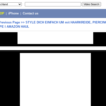
POP
|
iPhone
|
Contact us
Previous Page
>>
STYLE DICH EINFACH UM mit HAARKREIDE, PIERCIN
UPE I AMAZON HAUL