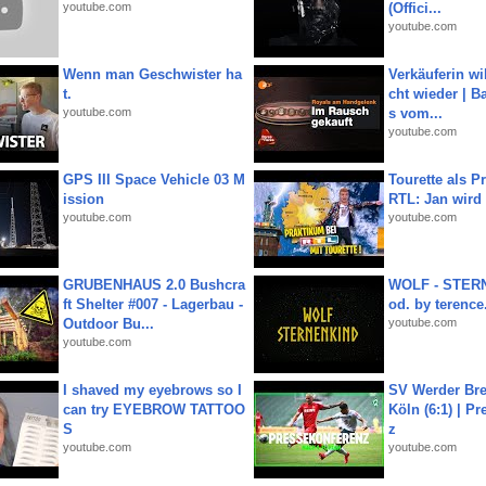
youtube.com
(Offici...
youtube.com
Wenn man Geschwister ha
Verkäuferin wil
t.
cht wieder | B
youtube.com
s vom...
youtube.com
GPS III Space Vehicle 03 M
Tourette als Pr
ission
RTL: Jan wird
youtube.com
youtube.com
GRUBENHAUS 2.0 Bushcra
WOLF - STERN
ft Shelter #007 - Lagerbau -
od. by terence.
Outdoor Bu...
youtube.com
youtube.com
I shaved my eyebrows so I
SV Werder Bre
can try EYEBROW TATTOO
Köln (6:1) | P
S
z
youtube.com
youtube.com