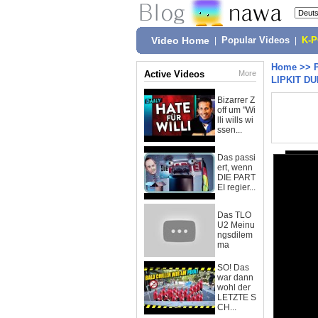
Video Home
|
Popular Videos
|
K-
Home
>>
Active Videos
More
LIPKIT D
Bizarrer Z
off um "Wi
lli wills wi
ssen...
Das passi
ert, wenn
DIE PART
EI regier...
Das TLO
U2 Meinu
ngsdilem
ma
SO! Das
war dann
wohl der
LETZTE S
CH...