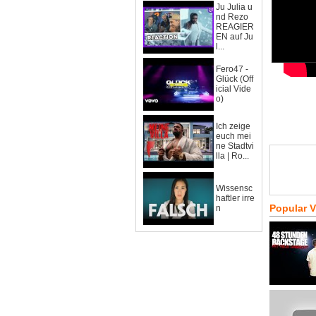
Ju Julia u
nd Rezo
REAGIER
EN auf Ju
l...
Fero47 -
Glück (Off
icial Vide
o)
Ich zeige
euch mei
ne Stadtvi
lla | Ro...
Wissensc
haftler irre
Popular 
n