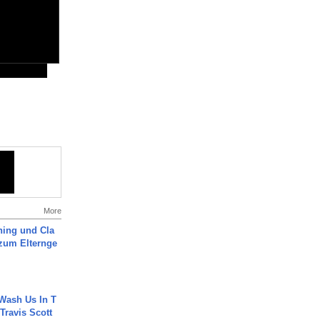
More
ning und Cla
zum Elternge
Wash Us In T
 Travis Scott