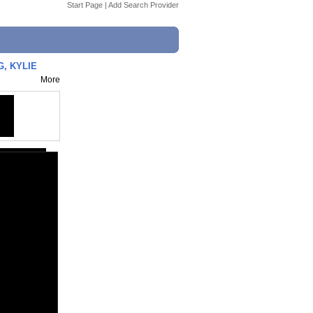
Start Page
|
Add Search Provider
G, KYLIE
More