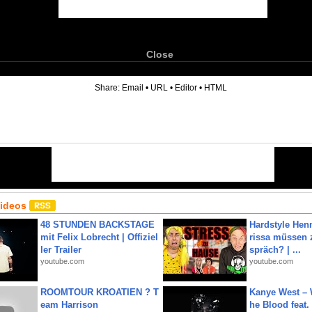
Close
6
Share:
Email
•
URL
•
Editor
•
HTML
Videos
48 STUNDEN BACKSTAGE
Hardstyle Hen
mit Felix Lobrecht | Offiziel
rissa müssen 
ler Trailer
spräch? | ...
youtube.com
youtube.com
ROOMTOUR KROATIEN ? T
Kanye West – 
eam Harrison
he Blood feat.