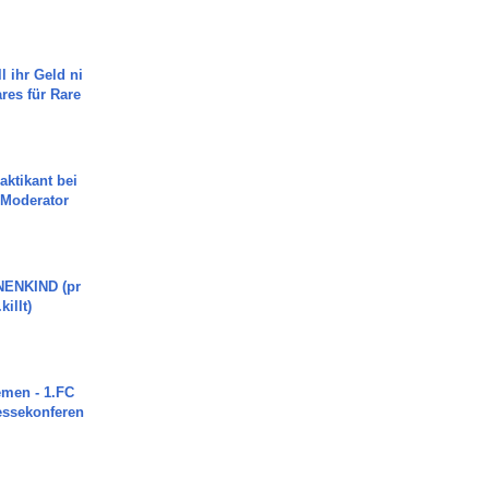
l ihr Geld ni
ares für Rare
aktikant bei
 Moderator
ENKIND (pr
killt)
men - 1.FC
ressekonferen